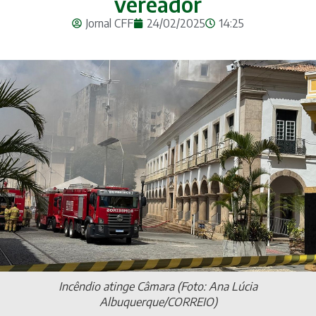
vereador
Jornal CFF
24/02/2025
14:25
Incêndio atinge Câmara (Foto: Ana Lúcia
Albuquerque/CORREIO)