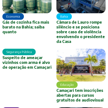
Economia
Bahia
Gás de cozinha fica mais
Câmara de Lauro rompe
barato na Bahia; saiba
silêncio e se posiciona
quanto
sobre caso de violência
envolvendo o presidente
da Casa
Segurança Pública
Suspeito de ameaçar
vizinhos com arma é alvo
de operação em Camaçari
Educação
Camaçari tem inscrições
abertas para cursos
gratuitos de audiovisual