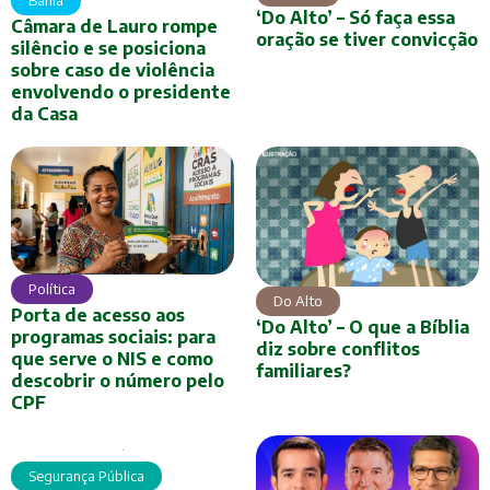
Bahia
‘Do Alto’ – Só faça essa
Câmara de Lauro rompe
oração se tiver convicção
silêncio e se posiciona
sobre caso de violência
envolvendo o presidente
da Casa
Política
Do Alto
Porta de acesso aos
‘Do Alto’ – O que a Bíblia
programas sociais: para
diz sobre conflitos
que serve o NIS e como
familiares?
descobrir o número pelo
CPF
Segurança Pública