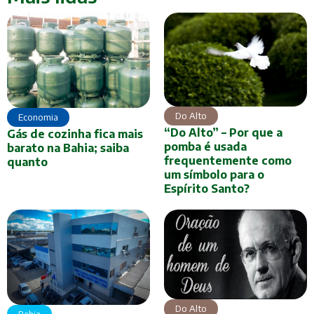
Do Alto
Economia
“Do Alto” – Por que a
Gás de cozinha fica mais
pomba é usada
barato na Bahia; saiba
frequentemente como
quanto
um símbolo para o
Espírito Santo?
Do Alto