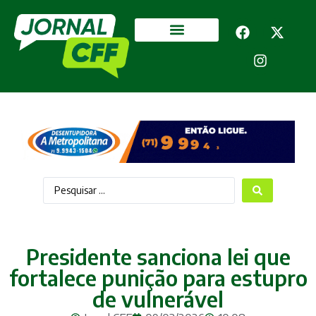
Segurança Pública
Mais categorias
Presidente sanciona lei que
fortalece punição para estupro
de vulnerável