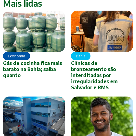
Mais lidas
Economia
Bahia
Gás de cozinha fica mais
Clínicas de
barato na Bahia; saiba
bronzeamento são
quanto
interditadas por
irregularidades em
Salvador e RMS