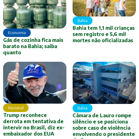
Bahia
Bahia tem 1,1 mil crianças
Economia
sem registro e 5,6 mil
Gás de cozinha fica mais
mortes não oficializadas
barato na Bahia; saiba
quanto
Nacional
Bahia
Trump reconhece
Câmara de Lauro rompe
derrota em tentativa de
silêncio e se posiciona
intervir no Brasil, diz ex-
sobre caso de violência
embaixador dos EUA
envolvendo o presidente