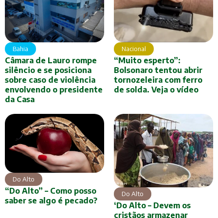
Bahia
Nacional
Câmara de Lauro rompe
“Muito esperto”:
silêncio e se posiciona
Bolsonaro tentou abrir
sobre caso de violência
tornozeleira com ferro
envolvendo o presidente
de solda. Veja o vídeo
da Casa
Do Alto
“Do Alto” – Como posso
Do Alto
saber se algo é pecado?
‘Do Alto – Devem os
cristãos armazenar