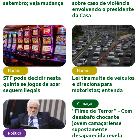
setembro; veja mudança
sobre caso de violência
envolvendo o presidente
da Casa
Nacional
Nacional
Lei tira multa de veículos
STF pode decidir nesta
e direciona para
quinta se jogos de azar
motoristas; entenda
seguem ilegais
Camaçari
“Filme de Terror” – Com
desabafo chocante
jovem camaçariense
supostamente
Política
desaparecida revela