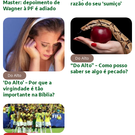
Master: depoimento de
razão do seu ‘sumiço’
Wagner à PF é adiado
Do Alto
“Do Alto” – Como posso
saber se algo é pecado?
Do Alto
‘Do Alto’ – Por que a
virgindade é tão
importante na Bíblia?