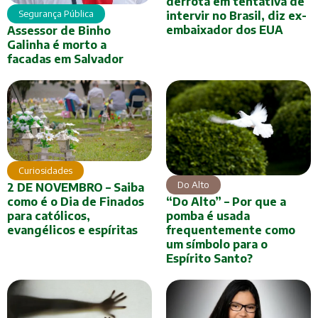
derrota em tentativa de
Segurança Pública
intervir no Brasil, diz ex-
embaixador dos EUA
Assessor de Binho
Galinha é morto a
facadas em Salvador
Curiosidades
Do Alto
2 DE NOVEMBRO – Saiba
como é o Dia de Finados
“Do Alto” – Por que a
para católicos,
pomba é usada
evangélicos e espíritas
frequentemente como
um símbolo para o
Espírito Santo?