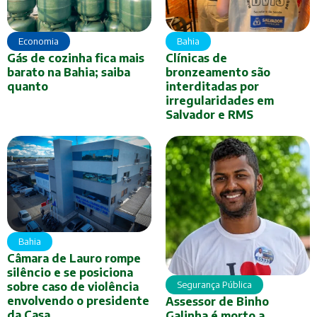
Economia
Bahia
Gás de cozinha fica mais
Clínicas de
barato na Bahia; saiba
bronzeamento são
quanto
interditadas por
irregularidades em
Salvador e RMS
Bahia
Câmara de Lauro rompe
silêncio e se posiciona
Segurança Pública
sobre caso de violência
envolvendo o presidente
Assessor de Binho
da Casa
Galinha é morto a