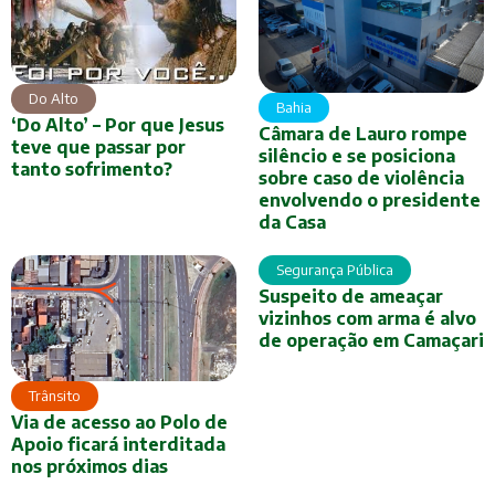
Do Alto
Bahia
‘Do Alto’ – Por que Jesus
Câmara de Lauro rompe
teve que passar por
silêncio e se posiciona
tanto sofrimento?
sobre caso de violência
envolvendo o presidente
da Casa
Segurança Pública
Suspeito de ameaçar
vizinhos com arma é alvo
de operação em Camaçari
Trânsito
Via de acesso ao Polo de
Apoio ficará interditada
nos próximos dias