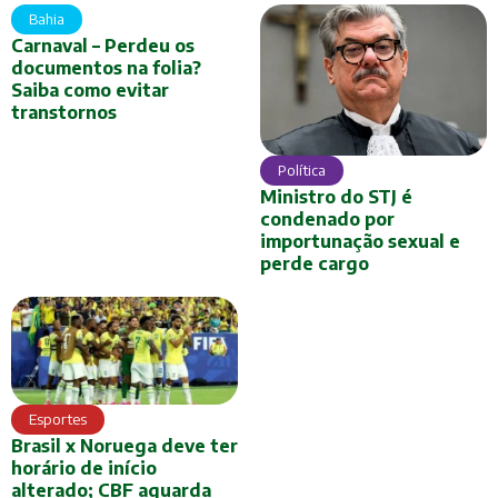
Bahia
Carnaval – Perdeu os
documentos na folia?
Saiba como evitar
transtornos
Política
Ministro do STJ é
condenado por
importunação sexual e
perde cargo
Esportes
Brasil x Noruega deve ter
horário de início
alterado; CBF aguarda