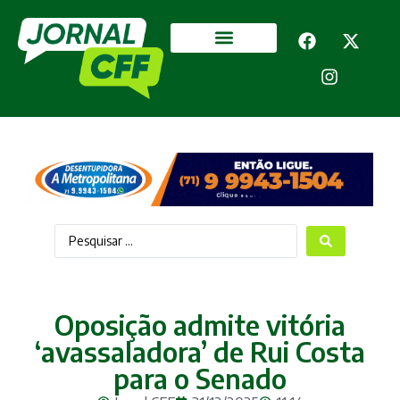
Segurança Pública
Mais categorias
Oposição admite vitória
‘avassaladora’ de Rui Costa
para o Senado