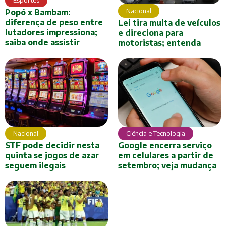
Esportes
Nacional
Popó x Bambam:
diferença de peso entre
Lei tira multa de veículos
lutadores impressiona;
e direciona para
saiba onde assistir
motoristas; entenda
Ciência e Tecnologia
Nacional
Google encerra serviço
STF pode decidir nesta
em celulares a partir de
quinta se jogos de azar
setembro; veja mudança
seguem ilegais