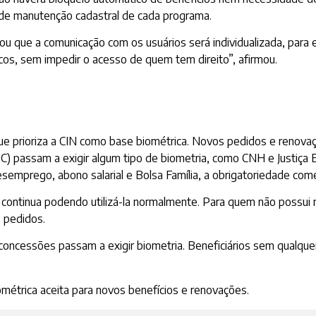
 de manutenção cadastral de cada programa.
cou que a comunicação com os usuários será individualizada, para 
cos, sem impedir o acesso de quem tem direito”, afirmou.
e prioriza a CIN como base biométrica. Novos pedidos e renovaç
) passam a exigir algum tipo de biometria, como CNH e Justiça El
semprego, abono salarial e Bolsa Família, a obrigatoriedade co
ontinua podendo utilizá-la normalmente. Para quem não possui re
s pedidos.
concessões passam a exigir biometria. Beneficiários sem qualqu
ométrica aceita para novos benefícios e renovações.