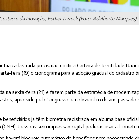
 Gestão e da Inovação, Esther Dweck (Foto: Adalberto Marques)
ria cadastrada precisarão emitir a Carteira de Identidade Naciona
arta-feira (19) o cronograma para a adoção gradual do cadastro b
ada na sexta-feira (21) e fazem parte da estratégia de moderniza
e gastos, aprovado pelo Congresso em dezembro do ano passado.
beneficiários já têm biometria registrada em alguma base oficial
ção (CNH). Pessoas sem impressão digital poderão usar a biometria 
 não haverá bloqueio automático de benefícios nem necessidade 