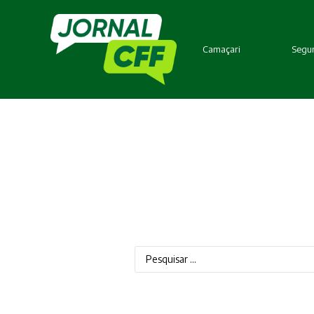
Camaçari
Segur