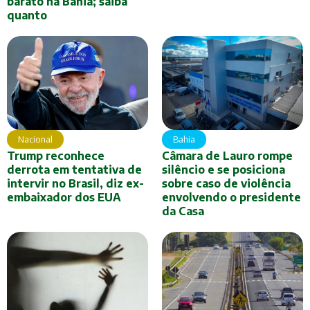
barato na Bahia; saiba
quanto
Nacional
Bahia
Trump reconhece
Câmara de Lauro rompe
derrota em tentativa de
silêncio e se posiciona
intervir no Brasil, diz ex-
sobre caso de violência
embaixador dos EUA
envolvendo o presidente
da Casa