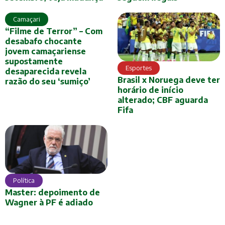
Camaçari
“Filme de Terror” – Com
desabafo chocante
jovem camaçariense
supostamente
Esportes
desaparecida revela
Brasil x Noruega deve ter
razão do seu ‘sumiço’
horário de início
alterado; CBF aguarda
Fifa
Política
Master: depoimento de
Wagner à PF é adiado