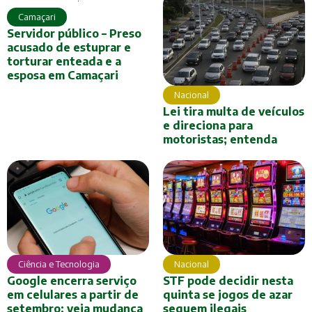
Camaçari
Servidor público – Preso
acusado de estuprar e
torturar enteada e a
esposa em Camaçari
Nacional
Lei tira multa de veículos
e direciona para
motoristas; entenda
Ciência e Tecnologia
Nacional
Google encerra serviço
STF pode decidir nesta
em celulares a partir de
quinta se jogos de azar
setembro; veja mudança
seguem ilegais