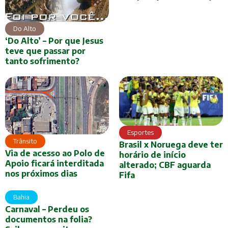
Do Alto
‘Do Alto’ – Por que Jesus
teve que passar por
tanto sofrimento?
Esportes
Trânsito
Brasil x Noruega deve ter
Via de acesso ao Polo de
horário de início
Apoio ficará interditada
alterado; CBF aguarda
nos próximos dias
Fifa
Bahia
Carnaval – Perdeu os
documentos na folia?