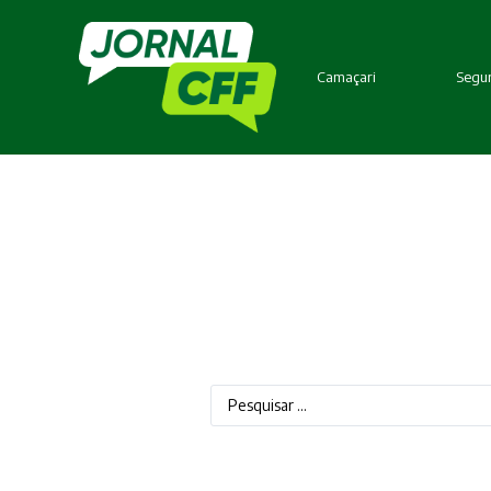
Camaçari
Segur