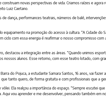
 construam novas perspectivas de vida. Criamos raízes e agora re
ito Luiz Caetano.
s de dança, performances teatrais, números de balé, intervençõ
pel do equipamento na promoção do acesso à cultura. “A Cidade do
s um ciclo com essa energia é reafirmar o nosso compromisso com
ro, destacou a integração entre as áreas. “Quando unimos esport
 dos nossos alunos. Esse retorno, com esse teatro lotado, com gr
Barra do Pojuca, a estudante Samara Santos, 16 anos, vai fazer au
o que tanto quero, de forma gratuita e com profissionais que a ge
 vôlei. Ela realçou a importância do espaço. “Sempre escutei que
nha. Aqui vou aprender e me desenvolver, pensando também em n