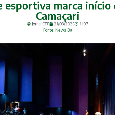
e esportiva marca início
Camaçari
Jornal CFF
21/03/2026
11:07
Fonte: News Ba