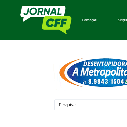
Camaçari
Segur