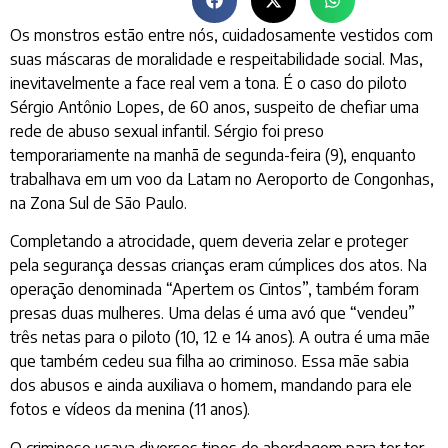
Os monstros estão entre nós, cuidadosamente vestidos com
suas máscaras de moralidade e respeitabilidade social. Mas,
inevitavelmente a face real vem a tona. É o caso do piloto
Sérgio Antônio Lopes, de 60 anos, suspeito de chefiar uma
rede de abuso sexual infantil. Sérgio foi preso
temporariamente na manhã de segunda-feira (9), enquanto
trabalhava em um voo da Latam no Aeroporto de Congonhas,
na Zona Sul de São Paulo.
Completando a atrocidade, quem deveria zelar e proteger
pela segurança dessas crianças eram cúmplices dos atos. Na
operação denominada “Apertem os Cintos”, também foram
presas duas mulheres. Uma delas é uma avó que “vendeu”
três netas para o piloto (10, 12 e 14 anos). A outra é uma mãe
que também cedeu sua filha ao criminoso. Essa mãe sabia
dos abusos e ainda auxiliava o homem, mandando para ele
fotos e vídeos da menina (11 anos).
O criminoso usava diversos tipos de abordagem para ter ter