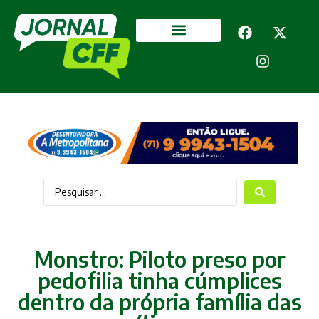
Segurança Pública
Mais categorias
Monstro: Piloto preso por
pedofilia tinha cúmplices
dentro da própria família das