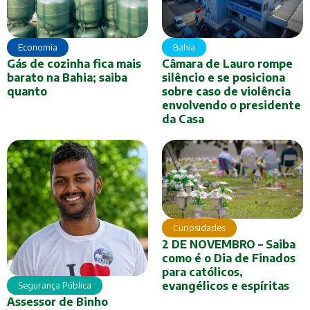
Economia
Bahia
Gás de cozinha fica mais
Câmara de Lauro rompe
barato na Bahia; saiba
silêncio e se posiciona
quanto
sobre caso de violência
envolvendo o presidente
da Casa
Curiosidades
2 DE NOVEMBRO – Saiba
como é o Dia de Finados
para católicos,
evangélicos e espíritas
Segurança Pública
Assessor de Binho