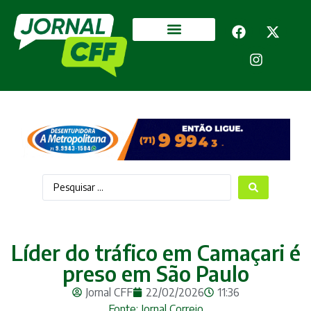
Segurança Pública
Mais categorias
Líder do tráfico em Camaçari é
preso em São Paulo
Jornal CFF
22/02/2026
11:36
Fonte: Jornal Correio