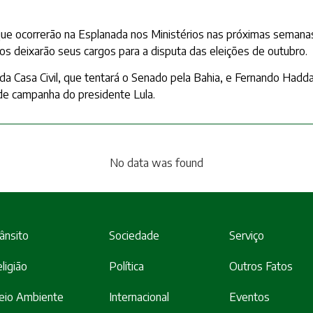
e ocorrerão na Esplanada nos Ministérios nas próximas semanas.
tros deixarão seus cargos para a disputa das eleições de outubro.
 da Casa Civil, que tentará o Senado pela Bahia, e Fernando Ha
e campanha do presidente Lula.
No data was found
ânsito
Sociedade
Serviço
ligião
Política
Outros Fatos
eio Ambiente
Internacional
Eventos