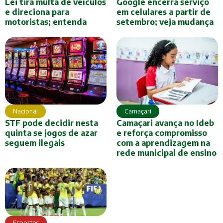
Lei tira multa de veículos
Google encerra serviço
e direciona para
em celulares a partir de
motoristas; entenda
setembro; veja mudança
Camaçari
Nacional
Camaçari avança no Ideb
STF pode decidir nesta
e reforça compromisso
quinta se jogos de azar
com a aprendizagem na
seguem ilegais
rede municipal de ensino
Esportes