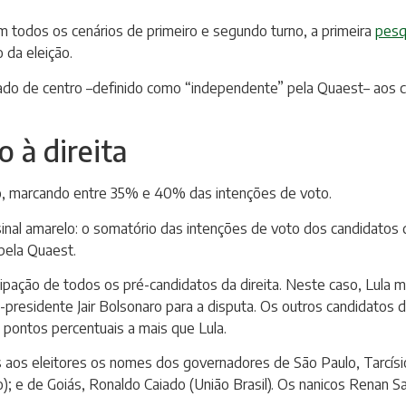
 todos os cenários de primeiro e segundo turno, a primeira
pesq
 da eleição.
rado de centro –definido como “independente” pela Quaest– aos c
 à direita
no, marcando entre 35% e 40% das intenções de voto.
inal amarelo: o somatório das intenções de voto dos candidatos d
pela Quaest.
icipação de todos os pré-candidatos da direita. Neste caso, Lul
x-presidente Jair Bolsonaro para a disputa. Os outros candidato
0 pontos percentuais a mais que Lula.
 aos eleitores os nomes dos governadores de São Paulo, Tarcísio
; e de Goiás, Ronaldo Caiado (União Brasil). Os nanicos Renan 