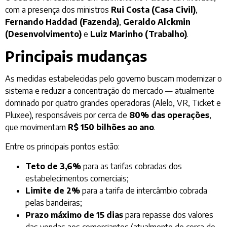
com a presença dos ministros
Rui Costa (Casa Civil)
,
Fernando Haddad (Fazenda)
,
Geraldo Alckmin
(Desenvolvimento)
e
Luiz Marinho (Trabalho)
.
Principais mudanças
As medidas estabelecidas pelo governo buscam modernizar o
sistema e reduzir a concentração do mercado — atualmente
dominado por quatro grandes operadoras (Alelo, VR, Ticket e
Pluxee), responsáveis por cerca de
80% das operações
,
que movimentam
R$ 150 bilhões ao ano
.
Entre os principais pontos estão:
Teto de 3,6%
para as tarifas cobradas dos
estabelecimentos comerciais;
Limite de 2%
para a tarifa de intercâmbio cobrada
pelas bandeiras;
Prazo máximo de 15 dias
para repasse dos valores
das vendas aos comerciantes (atualmente de cerca de