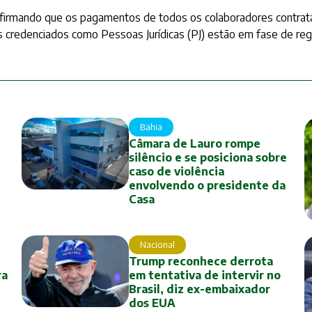
afirmando que os pagamentos de todos os colaboradores contrat
 credenciados como Pessoas Jurídicas (PJ) estão em fase de regu
Bahia
Câmara de Lauro rompe
silêncio e se posiciona sobre
caso de violência
envolvendo o presidente da
Casa
Nacional
Trump reconhece derrota
ra
em tentativa de intervir no
Brasil, diz ex-embaixador
dos EUA