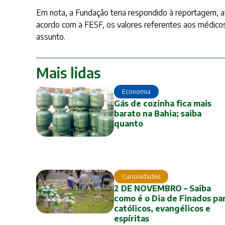
Em nota, a Fundação teria respondido à reportagem, 
acordo com a FESF, os valores referentes aos médicos
assunto.
Mais lidas
Economia
Gás de cozinha fica mais
barato na Bahia; saiba
quanto
Curiosidades
2 DE NOVEMBRO – Saiba
como é o Dia de Finados pa
católicos, evangélicos e
espíritas