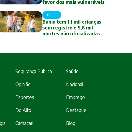
favor dos mais vulneráveis
Bahia
Bahia tem 1,1 mil crianças
sem registro e 5,6 mil
mortes não oficializadas
Segurança Pública
Saúde
Opinião
Nacional
Esportes
Emprego
Do Alto
Destaque
gia
Camaçari
Blog