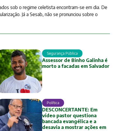
ados sob o regime celetista encontram-se em dia. De
larização. Já a Sesab, não se pronunciou sobre o
Segurança Pública
Assessor de Binho Galinha é
morto a facadas em Salvador
Política
DESCONCERTANTE: Em
vídeo pastor questiona
bancada evangélica e a
desavia a mostrar ações em