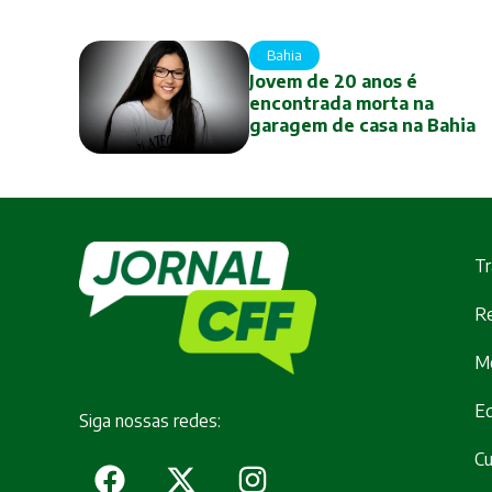
Bahia
Jovem de 20 anos é
encontrada morta na
garagem de casa na Bahia
Tr
Re
M
E
Siga nossas redes:
Cu