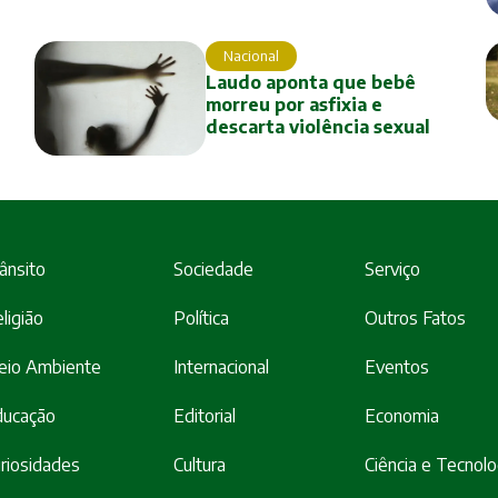
Nacional
Laudo aponta que bebê
morreu por asfixia e
descarta violência sexual
ânsito
Sociedade
Serviço
ligião
Política
Outros Fatos
eio Ambiente
Internacional
Eventos
ducação
Editorial
Economia
riosidades
Cultura
Ciência e Tecnolo