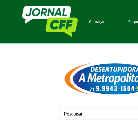
Camaçari
Segur