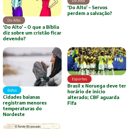
Do Alto
‘Do Alto’ – Servos
perdem a salvação?
Do Alto
‘Do Alto’ – O que a Bíblia
diz sobre um cristão ficar
devendo?
Esportes
Brasil x Noruega deve ter
Bahia
horário de início
Cidades baianas
alterado; CBF aguarda
registram menores
Fifa
temperaturas do
Nordeste