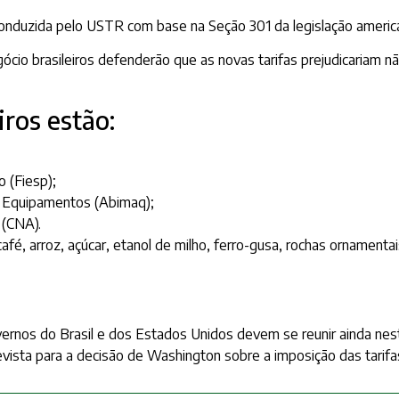
conduzida pelo USTR com base na Seção 301 da legislação americ
gócio brasileiros defenderão que as novas tarifas prejudicariam
iros estão:
 (Fiesp);
 e Equipamentos (Abimaq);
 (CNA).
é, arroz, açúcar, etanol de milho, ferro-gusa, rochas ornamentai
vernos do Brasil e dos Estados Unidos devem se reunir ainda ne
revista para a decisão de Washington sobre a imposição das tarifa