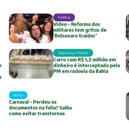
Política
Vídeo – Reforma dos
militares tem gritos de
‘Bolsonaro traidor’
Segurança Pública
Carro com R$ 1,3 milhão em
e
dinheiro é interceptado pela
PM em rodovia da Bahia
a
Bahia
Carnaval – Perdeu os
documentos na folia? Saiba
como evitar transtornos