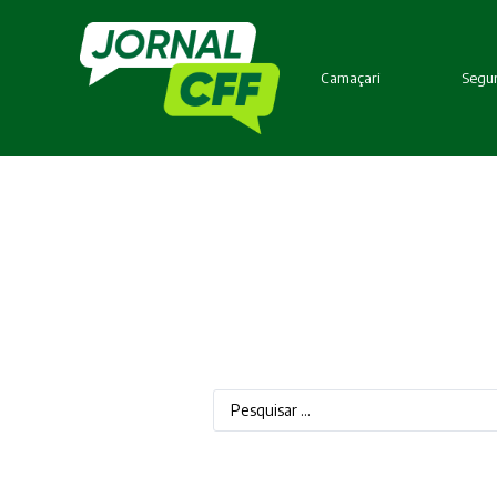
Camaçari
Segur