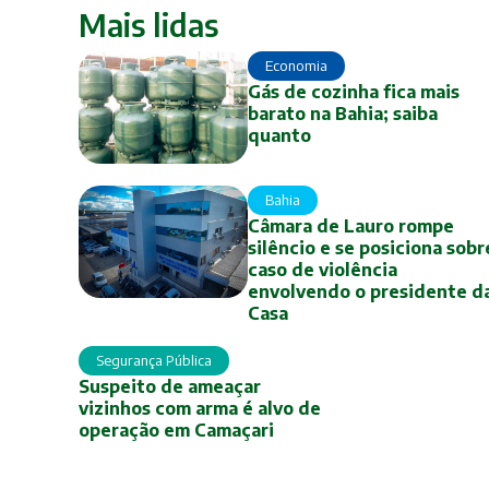
Mais lidas
Economia
Gás de cozinha fica mais
barato na Bahia; saiba
quanto
Bahia
Câmara de Lauro rompe
silêncio e se posiciona sobr
caso de violência
envolvendo o presidente d
Casa
Segurança Pública
Suspeito de ameaçar
vizinhos com arma é alvo de
operação em Camaçari