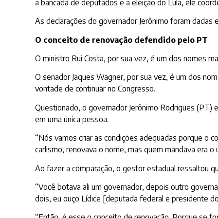
a bancada de deputados e a eleição do Lula, ele coorde
As declarações do governador Jerônimo foram dadas em
O conceito de renovação defendido pelo PT
O ministro Rui Costa, por sua vez, é um dos nomes ma
O senador Jaques Wagner, por sua vez, é um dos nome
vontade de continuar no Congresso.
Questionado, o governador Jerônimo Rodrigues (PT) ex
em uma única pessoa.
“Nós vamos criar as condições adequadas porque o c
carlismo, renovava o nome, mas quem mandava era o ún
Ao fazer a comparação, o gestor estadual ressaltou q
“Você botava ali um governador, depois outro govern
dois, eu ouço Lídice [deputada federal e presidente d
“Então, é esse o conceito de renovação. Porque se fo