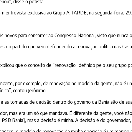
nou”, disse o petista.
 entrevista exclusiva ao Grupo A TARDE, na segunda-feira, 29,
is novos para concorrer ao Congresso Nacional, visto que nunca 
s do partido que vem defendendo a renovação política nas Casas
plicou que o conceito de “renovação” definido pelo seu grupo pol
onceito, por exemplo, de renovação no modelo da gente, não é 
ico”, contou Jerônimo.
ue as tomadas de decisão dentro do governo da Bahia são de sua
ador, mas era um só que mandava. É diferente da gente, você nã
o PSB Bahia], mas a decisão é minha. A decisão é do governador, 
r assim, o modelo de renovação da minha oposição é um menino n