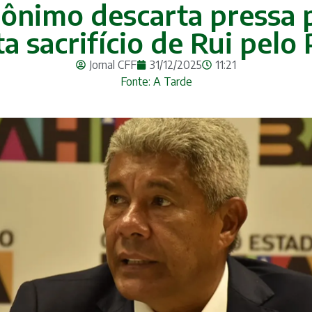
ônimo descarta pressa p
ta sacrifício de Rui pelo
Jornal CFF
31/12/2025
11:21
Fonte: A Tarde