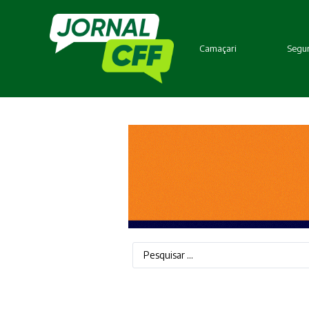
Camaçari
Segur