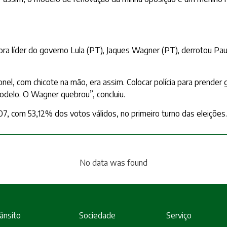
ora líder do governo Lula (PT), Jaques Wagner (PT), derrotou Pau
 com chicote na mão, era assim. Colocar polícia para prender ge
odelo. O Wagner quebrou”, concluiu.
7, com 53,12% dos votos válidos, no primeiro turno das eleições.
No data was found
ânsito
Sociedade
Serviço