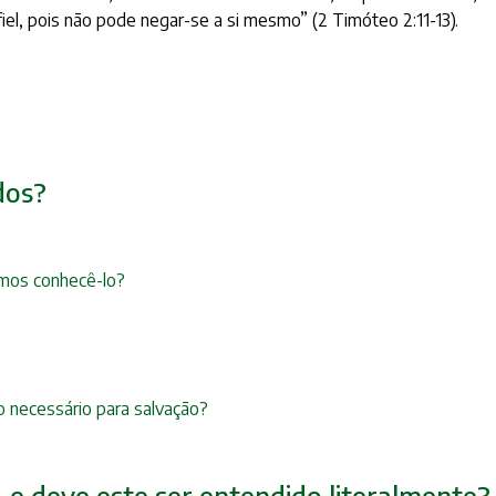
el, pois não pode negar-se a si mesmo” (2 Timóteo 2:11-13).
dos?
mos conhecê-lo?
 necessário para salvação?
r, e deve este ser entendido literalmente?