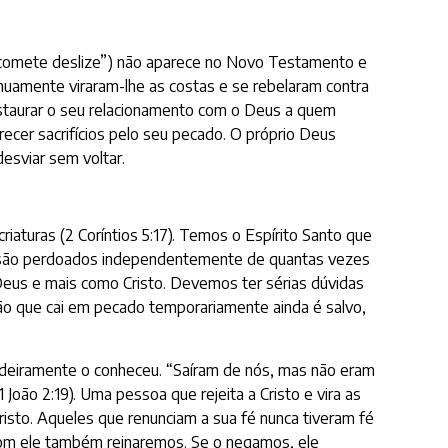
 comete deslize”) não aparece no Novo Testamento e
nuamente viraram-lhe as costas e se rebelaram contra
restaurar o seu relacionamento com o Deus a quem
erecer sacrifícios pelo seu pecado. O próprio Deus
esviar sem voltar.
riaturas (2 Coríntios 5:17). Temos o Espírito Santo que
ãos são perdoados independentemente de quantas vezes
us e mais como Cristo. Devemos ter sérias dúvidas
tão que cai em pecado temporariamente ainda é salvo,
dadeiramente o conheceu. “Saíram de nós, mas não eram
oão 2:19). Uma pessoa que rejeita a Cristo e vira as
sto. Aqueles que renunciam a sua fé nunca tiveram fé
com ele também reinaremos. Se o negamos, ele