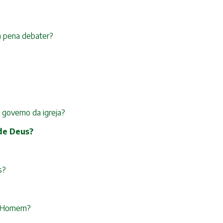
 a pena debater?
e governo da igreja?
 de Deus?
s?
do Homem?