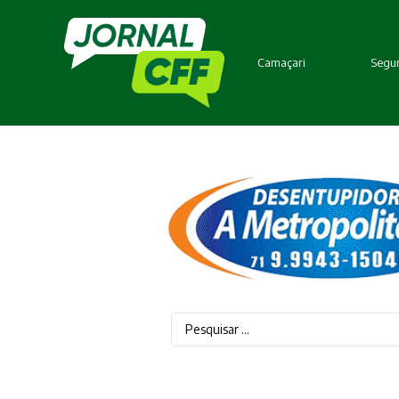
Camaçari
Segur