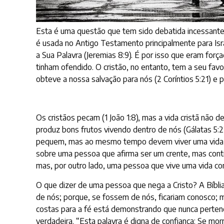
Esta é uma questão que tem sido debatida incessante
é usada no Antigo Testamento principalmente para Isr
a Sua Palavra (Jeremias 8:9). É por isso que eram for
tinham ofendido. O cristão, no entanto, tem a seu favor
obteve a nossa salvação para nós (2 Coríntios 5:21) e
Os cristãos pecam (1 João 1:8), mas a vida cristã não d
produz bons frutos vivendo dentro de nós (Gálatas 5:
pequem, mas ao mesmo tempo devem viver uma vida ca
sobre uma pessoa que afirma ser um crente, mas contin
mas, por outro lado, uma pessoa que vive uma vida con
O que dizer de uma pessoa que nega a Cristo? A Bíbli
de nós; porque, se fossem de nós, ficariam conosco; m
costas para a fé está demonstrando que nunca pertenc
verdadeira. “Esta palavra é digna de confiança: Se 