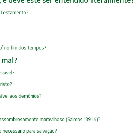
o Testamento?
ro’ no fim dos tempos?
o mal?
ssível?
risto?
erável aos demônios?
o assombrosamente maravilhoso (Salmos 139:14)?
 necessário para salvação?