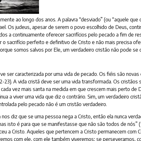
mente ao longo dos anos. A palavra “desviado” (ou “aquele que
ael. Os judeus, apesar de serem o povo escolhido de Deus, conti
çados a continuamente oferecer sacrifícios pelo pecado a fim de 
 o sacrifício perfeito e definitivo de Cristo e não mais precisa of
 porque somos salvos por Ele, um verdadeiro cristão não pode se d
eve ser caracterizada por uma vida de pecado. Os fiéis são novas c
22-23). A vida cristã deve ser uma vida transformada. Os crist
da vez mais santa na medida em que crescem mais perto de De
ua a viver uma vida que diz o contrário. Sim, um verdadeiro cris
trolada pelo pecado não é um cristão verdadeiro.
a nos diz que se uma pessoa nega a Cristo, então ela nunca ver
as isto é para que se manifestasse que não são todos de nós” (1 J
eu a Cristo. Aqueles que pertencem a Cristo permanecem com Cri
morremos com ele, com ele também viveremos; se perseveramos, 