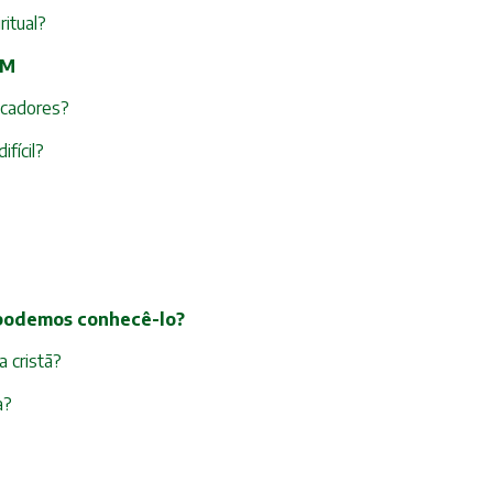
ritual?
QM
ecadores?
fícil?
 podemos conhecê-lo?
 cristã?
a?