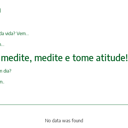
a
 da vida? Vem…
em…
 medite, medite e tome atitude!
m dia?
m..
No data was found