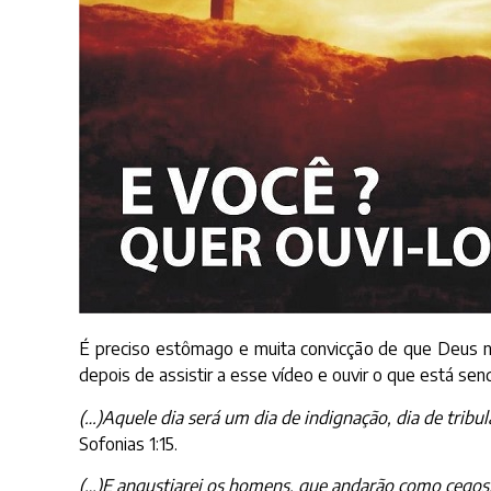
É preciso estômago e muita convicção de que Deus não
depois de assistir a esse vídeo e ouvir o que está send
(…)Aquele dia será um dia de indignação, dia de tribul
Sofonias 1:15.
(…)E angustiarei os homens, que andarão como cegos,