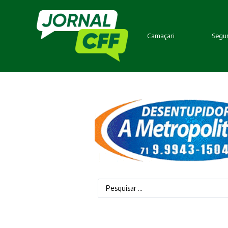
Camaçari
Segur