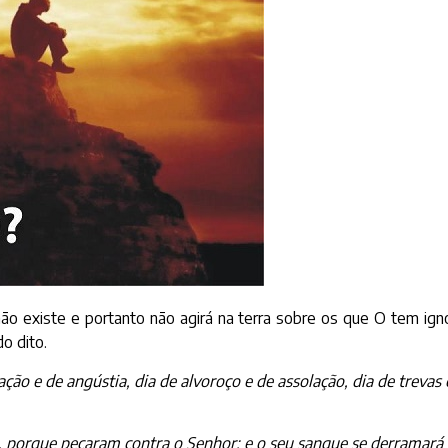
 existe e portanto não agirá na terra sobre os que O tem ignor
o dito.
ação e de angústia, dia de alvoroço e de assolação, dia de trevas
 porque pecaram contra o Senhor; e o seu sangue se derramará 