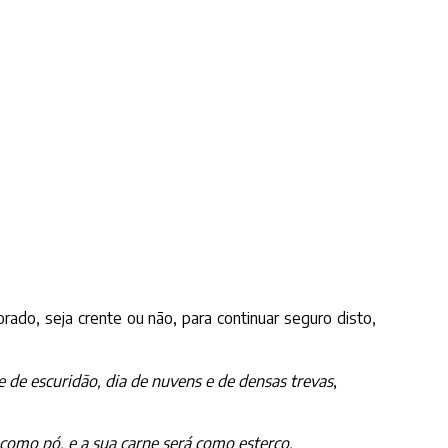
ado, seja crente ou não, para continuar seguro disto,
 e de escuridão, dia de nuvens e de densas trevas
,
como pó, e a sua carne será como esterco.