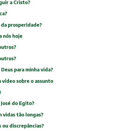
uir a Cristo?
ica?
o da prosperidade?
a nós hoje
 outros?
 outros?
e Deus para minha vida?
m vídeo sobre o assunto
ê
 José do Egito?
m vidas tão longas?
s ou discrepâncias?