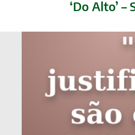
‘Do Alto’ – 