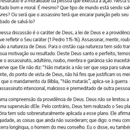
o resultado e a moralidade da pessoa que executa a ação. Nesta si
tado bom e moral. É mesmo? Que tipo de mundo está sendo salvo
ivres? Ou será que o assassino terá que encarar punição pelo se
abado de salvá-lo?
do nessa discussão é o caráter de Deus, a lei de Deus e a provid
e refletir o Seu caráter (1 Pedro 1:15-16). Assassinar, mentir, 
a natureza de Deus. Para o cristão cuja natureza tem sido trans
 sua motivação ou resultado. Deste Deus santo e perfeito, temos 
 assassinato, adultério, roubo, mentira e ganância são inaceitá
rve que Ele não diz: “Não matarás a não ser que seja para salvar 
te, do ponto de vista de Deus, não há fins que justificam os meio
que o mandamento da Bíblia, “Não matarás”, aplica-se à guerra.
o assassinato intencional, malicioso e premeditado de outra pessoa
uma compreensão da providência de Deus. Deus não se limitou a 
uma supervisão dEle. Pelo contrário, Deus tem realizado o Seu p
ória tem sido sobrenaturalmente aplicada a esse plano. Ele afirm
iguidade, as coisas que ainda não sucederam; que digo: o meu co
terra longínqua, o homem do meu conselho. Eu o disse, eu també