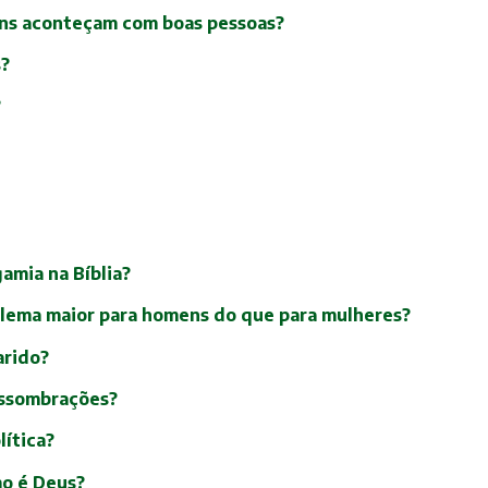
uins aconteçam com boas pessoas?
s?
?
amia na Bíblia?
oblema maior para homens do que para mulheres?
arido?
/assombrações?
lítica?
mo é Deus?