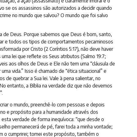
tuação, a ação (assassinato) é claramente imoral e o
 se os assassinos são autorizados a decidir quando
u crime no mundo que salvou? O mundo que foi salvo
ência de Deus. Porque sabemos que Deus é bom, santo,
roubar e todos os tipos de comportamentos pecaminosos
formada por Cristo (2 Coríntios 5:17), não deve haver
uma lei que reflete os Seus atributos (Salmo 19:7;
veis aos olhos de Deus e Ele não tem uma “cláusula de
uma vida.” Isso é chamado de “ética situacional” e
s de quebrar a Sua lei. Vale à pena salientar, no
 No entanto, a Bíblia na verdade diz que não devemos
”.
criar o mundo, preenchê-lo com pessoas e depois
lano e propósito para a humanidade através dos
a esta verdade de forma inequívoca: “que desde o
nselho permanecerá de pé, farei toda a minha vontade;
m o cumprirei; tomei este propósito, também o