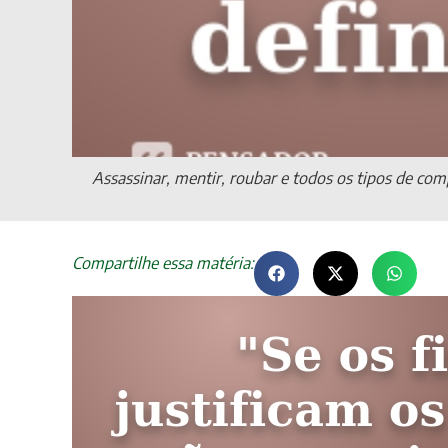
Assassinar, mentir, roubar e todos os tipos de c
Compartilhe essa matéria: