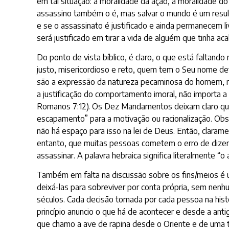
em tal situação: a moralidade da ação, a moralidade d
assassino também o é, mas salvar o mundo é um resul
e se o assassinato é justificado e ainda permanecem l
será justificado em tirar a vida de alguém que tinha ac
Do ponto de vista bíblico, é claro, o que está faltan
justo, misericordioso e reto, quem tem o Seu nome dev
são a expressão da natureza pecaminosa do homem, não 
a justificação do comportamento imoral, não importa a
Romanos 7:12). Os Dez Mandamentos deixam claro que o
escapamento” para a motivação ou racionalização. Obse
não há espaço para isso na lei de Deus. Então, claramen
entanto, que muitas pessoas cometem o erro de dizer 
assassinar. A palavra hebraica significa literalmente “
Também em falta na discussão sobre os fins/meios é 
deixá-las para sobreviver por conta própria, sem nenh
séculos. Cada decisão tomada por cada pessoa na hist
princípio anuncio o que há de acontecer e desde a ant
que chamo a ave de rapina desde o Oriente e de uma 