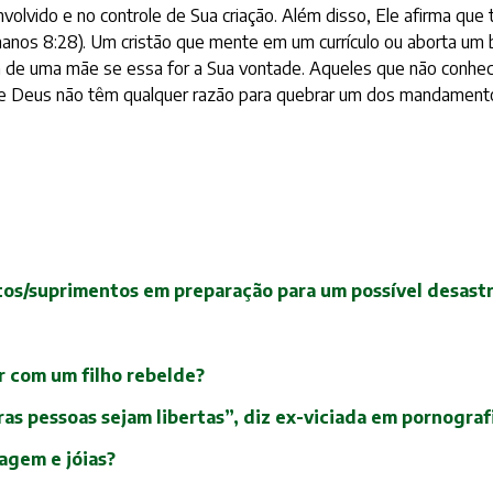
envolvido e no controle de Sua criação. Além disso, Ele afirma q
s 8:28). Um cristão que mente em um currículo ou aborta um be
da de uma mãe se essa for a Sua vontade. Aqueles que não conhec
 de Deus não têm qualquer razão para quebrar um dos mandament
tos/suprimentos em preparação para um possível desast
er com um filho rebelde?
ras pessoas sejam libertas”, diz ex-viciada em pornograf
agem e jóias?