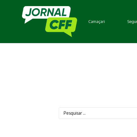
Camaçari
Segur