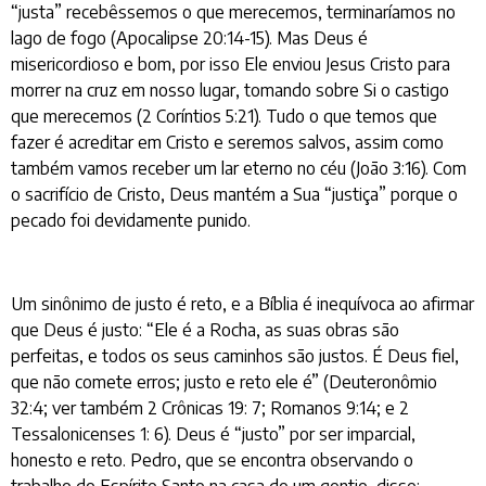
“justa” recebêssemos o que merecemos, terminaríamos no
lago de fogo (Apocalipse 20:14-15). Mas Deus é
misericordioso e bom, por isso Ele enviou Jesus Cristo para
morrer na cruz em nosso lugar, tomando sobre Si o castigo
que merecemos (2 Coríntios 5:21). Tudo o que temos que
fazer é acreditar em Cristo e seremos salvos, assim como
também vamos receber um lar eterno no céu (João 3:16). Com
o sacrifício de Cristo, Deus mantém a Sua “justiça” porque o
pecado foi devidamente punido.
Um sinônimo de justo é reto, e a Bíblia é inequívoca ao afirmar
que Deus é justo: “Ele é a Rocha, as suas obras são
perfeitas, e todos os seus caminhos são justos. É Deus fiel,
que não comete erros; justo e reto ele é” (Deuteronômio
32:4; ver também 2 Crônicas 19: 7; Romanos 9:14; e 2
Tessalonicenses 1: 6). Deus é “justo” por ser imparcial,
honesto e reto. Pedro, que se encontra observando o
trabalho do Espírito Santo na casa de um gentio, disse: