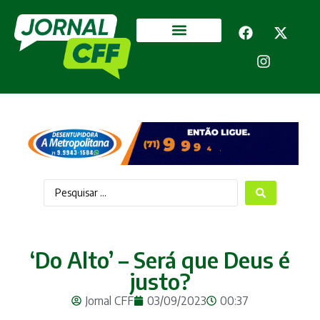
Segurança Pública
Mais categorias
‘Do Alto’ – Será que Deus é
justo?
Jornal CFF
03/09/2023
00:37