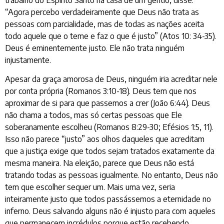
“Agora percebo verdadeiramente que Deus não trata as
pessoas com parcialidade, mas de todas as nações aceita
todo aquele que o teme e faz o que é justo” (Atos 10: 34-35).
Deus é eminentemente justo. Ele não trata ninguém
injustamente.
Apesar da graça amorosa de Deus, ninguém iria acreditar nele
por conta própria (Romanos 3:10-18). Deus tem que nos
aproximar de si para que passemos a crer (João 6:44). Deus
não chama a todos, mas só certas pessoas que Ele
soberanamente escolheu (Romanos 8:29-30; Efésios 1:5, 11).
Isso não parece “justo” aos olhos daqueles que acreditam
que a justiça exige que todos sejam tratados exatamente da
mesma maneira. Na eleição, parece que Deus não está
tratando todas as pessoas igualmente. No entanto, Deus não
tem que escolher sequer um. Mais uma vez, seria
inteiramente justo que todos passássemos a eternidade no
inferno. Deus salvando alguns não é injusto para com aqueles
que permanecem incrédulos porque estão recebendo