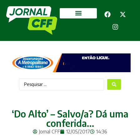
Segurança Pública
Mais categorias
‘Do Alto’ – Salvo/a? Dá uma
conferida…
Jornal CFF
12/05/2017
14:36