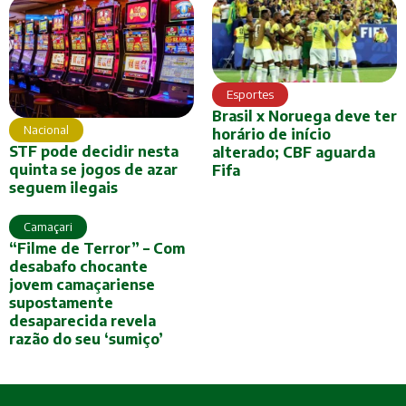
Esportes
Brasil x Noruega deve ter
Nacional
horário de início
STF pode decidir nesta
alterado; CBF aguarda
quinta se jogos de azar
Fifa
seguem ilegais
Camaçari
“Filme de Terror” – Com
desabafo chocante
jovem camaçariense
supostamente
desaparecida revela
razão do seu ‘sumiço’