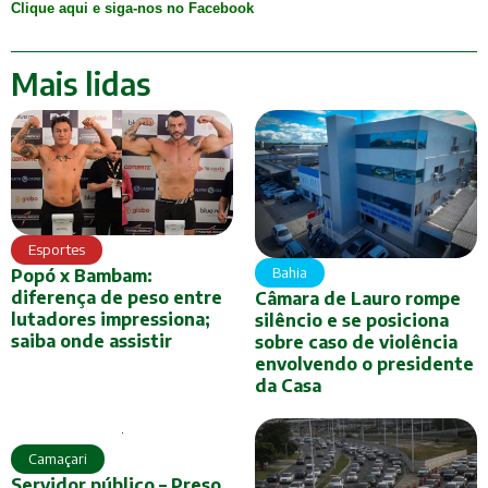
Clique aqui e siga-nos no Facebook
Mais lidas
Esportes
Bahia
Popó x Bambam:
diferença de peso entre
Câmara de Lauro rompe
lutadores impressiona;
silêncio e se posiciona
saiba onde assistir
sobre caso de violência
envolvendo o presidente
da Casa
Camaçari
Servidor público – Preso