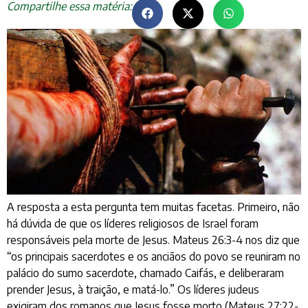
Compartilhe essa matéria:
A resposta a esta pergunta tem muitas facetas. Primeiro, não
há dúvida de que os líderes religiosos de Israel foram
responsáveis pela morte de Jesus. Mateus 26:3-4 nos diz que
“os principais sacerdotes e os anciãos do povo se reuniram no
palácio do sumo sacerdote, chamado Caifás, e deliberaram
prender Jesus, à traição, e matá-lo.” Os líderes judeus
exigiram dos romanos que Jesus fosse morto (Mateus 27:22-