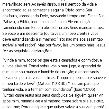
maravilhoso ser). Ao invés disso, o real sentido da vida é
encontrado ao se começar a seguir a Cristo como Seu
discípulo, aprendendo Dele, passando tempo com Ele na Sua
Palavra, a Bíblia, tendo comunhão com Ele em oração e
caminhando com Ele em obediência aos Seus mandamentos.
Se você é um descrente (ou talvez um novo crente), você
deve estar dizendo a si mesmo: “Isto não me soa assim tão
incrível e realizador!” Mas por favor, leia um pouco mais. Jesus
fez as seguintes declarações:
“Vinde a mim, todos os que estais cansados e oprimidos, e
eu vos aliviarei. Tomai sobre vós o meu jugo, e aprendei de
mim, que sou manso e humilde de coração; e encontrareis
descanso para as vossas almas. Porque o meu jugo é suave e
o meu fardo é leve” (Mateus 11:28-30). “…eu vim para que
tenham vida, e a tenham com abundância” (João 10:10b).
“Então disse Jesus aos seus discípulos: Se alguém quiser vir
após mim, renuncie-se a si mesmo, tome sobre si a sua cruz,
e siga-me; Porque aquele que quiser salvar a sua vida, perdê-