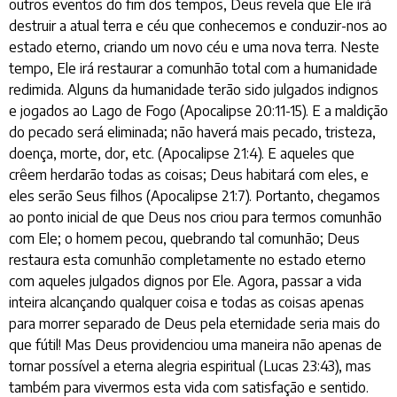
outros eventos do fim dos tempos, Deus revela que Ele irá
destruir a atual terra e céu que conhecemos e conduzir-nos ao
estado eterno, criando um novo céu e uma nova terra. Neste
tempo, Ele irá restaurar a comunhão total com a humanidade
redimida. Alguns da humanidade terão sido julgados indignos
e jogados ao Lago de Fogo (Apocalipse 20:11-15). E a maldição
do pecado será eliminada; não haverá mais pecado, tristeza,
doença, morte, dor, etc. (Apocalipse 21:4). E aqueles que
crêem herdarão todas as coisas; Deus habitará com eles, e
eles serão Seus filhos (Apocalipse 21:7). Portanto, chegamos
ao ponto inicial de que Deus nos criou para termos comunhão
com Ele; o homem pecou, quebrando tal comunhão; Deus
restaura esta comunhão completamente no estado eterno
com aqueles julgados dignos por Ele. Agora, passar a vida
inteira alcançando qualquer coisa e todas as coisas apenas
para morrer separado de Deus pela eternidade seria mais do
que fútil! Mas Deus providenciou uma maneira não apenas de
tornar possível a eterna alegria espiritual (Lucas 23:43), mas
também para vivermos esta vida com satisfação e sentido.