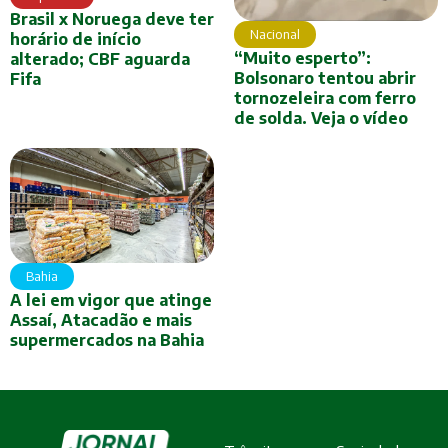
Brasil x Noruega deve ter
Nacional
horário de início
“Muito esperto”:
alterado; CBF aguarda
Bolsonaro tentou abrir
Fifa
tornozeleira com ferro
de solda. Veja o vídeo
Bahia
A lei em vigor que atinge
Assaí, Atacadão e mais
supermercados na Bahia