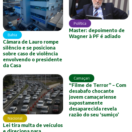
Política
Master: depoimento de
Bahia
Wagner à PF é adiado
Câmara de Lauro rompe
silêncio e se posiciona
sobre caso de violência
envolvendo o presidente
da Casa
Camaçari
“Filme de Terror” – Com
desabafo chocante
jovem camaçariense
supostamente
desaparecida revela
razão do seu ‘sumiço’
Nacional
Lei tira multa de veículos
e direciona para