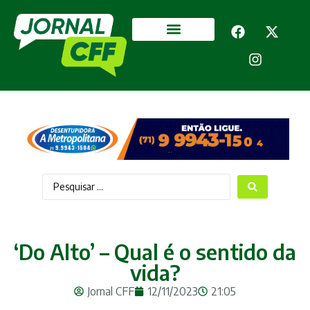
Segurança Pública
Mais categorias
‘Do Alto’ – Qual é o sentido da
vida?
Jornal CFF
12/11/2023
21:05