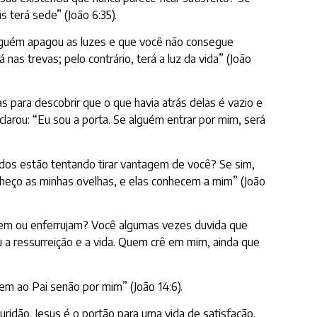
 terá sede” (João 6:35).
lguém apagou as luzes e que você não consegue
as trevas; pelo contrário, terá a luz da vida” (João
 para descobrir que o que havia atrás delas é vazio e
larou: “Eu sou a porta. Se alguém entrar por mim, será
dos estão tentando tirar vantagem de você? Se sim,
nheço as minhas ovelhas, e elas conhecem a mim” (João
cem ou enferrujam? Você algumas vezes duvida que
u a ressurreição e a vida. Quem crê em mim, ainda que
em ao Pai senão por mim” (João 14:6).
ridão. Jesus é o portão para uma vida de satisfação.