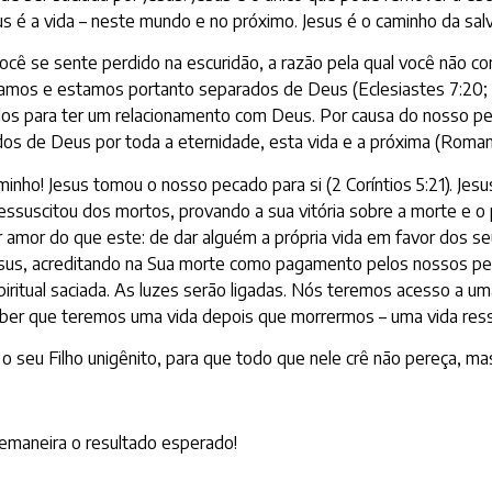
s é a vida – neste mundo e no próximo. Jesus é o caminho da sal
você se sente perdido na escuridão, a razão pela qual você não c
camos e estamos portanto separados de Deus (Eclesiastes 7:20;
iados para ter um relacionamento com Deus. Por causa do nosso 
os de Deus por toda a eternidade, esta vida e a próxima (Romano
nho! Jesus tomou o nosso pecado para si (2 Coríntios 5:21). Jes
essuscitou dos mortos, provando a sua vitória sobre a morte e o
amor do que este: de dar alguém a própria vida em favor dos seu
sus, acreditando na Sua morte como pagamento pelos nossos p
itual saciada. As luzes serão ligadas. Nós teremos acesso a um
ber que teremos uma vida depois que morrermos – uma vida ressu
eu Filho unigênito, para que todo que nele crê não pereça, mas t
bremaneira o resultado esperado!