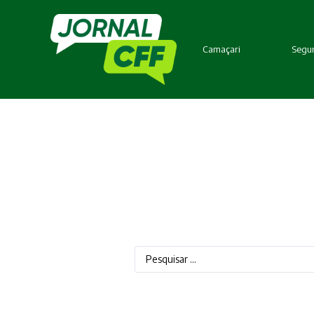
Camaçari
Segur