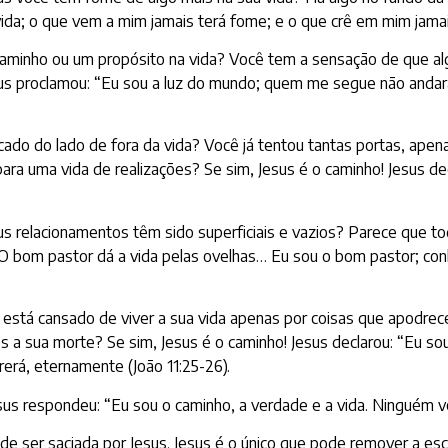
vida; o que vem a mim jamais terá fome; e o que crê em mim jamais
caminho ou um propósito na vida? Você tem a sensação de que a
sus proclamou: “Eu sou a luz do mundo; quem me segue não andará n
o do lado de fora da vida? Você já tentou tantas portas, apenas
a uma vida de realizações? Se sim, Jesus é o caminho! Jesus dec
relacionamentos têm sido superficiais e vazios? Parece que to
. O bom pastor dá a vida pelas ovelhas… Eu sou o bom pastor; co
 está cansado de viver a sua vida apenas por coisas que apodre
ós a sua morte? Se sim, Jesus é o caminho! Jesus declarou: “Eu so
rerá, eternamente (João 11:25-26).
sus respondeu: “Eu sou o caminho, a verdade e a vida. Ninguém v
e ser saciada por Jesus. Jesus é o único que pode remover a escu