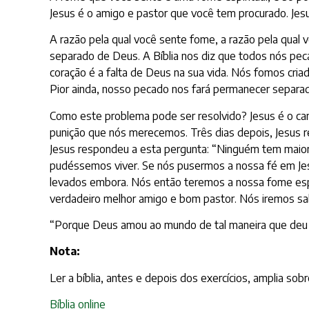
Jesus é o amigo e pastor que você tem procurado. Jesu
A razão pela qual você sente fome, a razão pela qual 
separado de Deus. A Bíblia nos diz que todos nós pe
coração é a falta de Deus na sua vida. Nós fomos cr
Pior ainda, nosso pecado nos fará permanecer separad
Como este problema pode ser resolvido? Jesus é o cami
punição que nós merecemos. Três dias depois, Jesus r
Jesus respondeu a esta pergunta: “Ninguém tem maior 
pudéssemos viver. Se nós pusermos a nossa fé em Je
levados embora. Nós então teremos a nossa fome espir
verdadeiro melhor amigo e bom pastor. Nós iremos sa
“Porque Deus amou ao mundo de tal maneira que deu o s
Nota:
Ler a bíblia, antes e depois dos exercícios, amplia so
Bíblia online