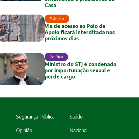
Casa
Trânsito
Via de acesso ao Polo de
Apoio ficará interditada nos
próximos dias
Política
Ministro do STJ é condenado
por importunação sexual e
perde cargo
Segurança Pública
Saúde
Opinião
Nacional