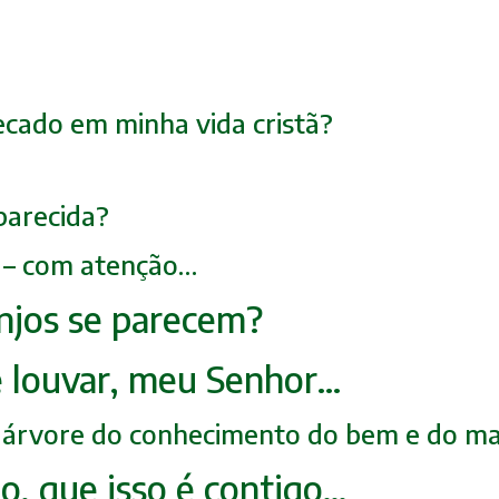
ecado em minha vida cristã?
parecida?
 5 – com atenção…
anjos se parecem?
e louvar, meu Senhor…
 a árvore do conhecimento
do bem e do ma
ão, que isso é contigo…