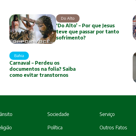
Do Alto
‘Do Alto’ – Por que Jesus
teve que passar por tanto
sofrimento?
Bahia
Carnaval – Perdeu os
documentos na folia? Saiba
como evitar transtornos
ânsito
Sociedade
Serviço
ligião
Política
Outros Fatos