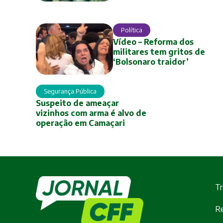
Política
Vídeo – Reforma dos
militares tem gritos de
‘Bolsonaro traidor’
Segurança Pública
Suspeito de ameaçar
vizinhos com arma é alvo de
operação em Camaçari
Tr
Re