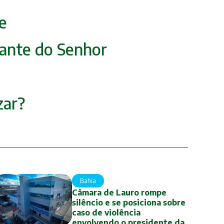
e
diante do Senhor
zar?
Bahia
Câmara de Lauro rompe
silêncio e se posiciona sobre
caso de violência
envolvendo o presidente da