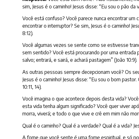
sim, Jesus é o caminho! Jesus disse: “Eu sou o pão da 
Você está confuso? Você parece nunca encontrar um 
encontrar o interruptor? Se sim, Jesus é o caminho! Je
8:12).
Você algumas vezes se sente como se estivesse trancad
sem sentido? Você está procurando por uma entrada par
salvo; entrará, e sairá, e achará pastagem” (João 10:9).
As outras pessoas sempre decepcionam você? Os seus 
Jesus é o caminho! Jesus disse: “Eu sou o bom pastor
10:11, 14).
Você imagina o que acontece depois desta vida? Você
esta vida tenha algum significado? Você quer viver ap
morra, viverá; e todo o que vive e crê em mim não mor
Qual é o caminho? Qual é a verdade? Qual é a vida? Je
A fome que você sente é uma fome espiritual, e só pod