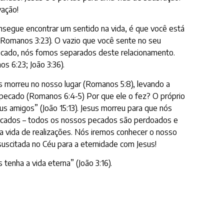
vação!
onsegue encontrar um sentido na vida, é que você está
 Romanos 3:23). O vazio que você sente no seu
pecado, nós fomos separados deste relacionamento.
s 6:23; João 3:36).
us morreu no nosso lugar (Romanos 5:8), levando a
 pecado (Romanos 6:4-5) Por que ele o fez? O próprio
s amigos” (João 15:13). Jesus morreu para que nós
ecados – todos os nossos pecados são perdoados e
a vida de realizações. Nós iremos conhecer o nosso
scitada no Céu para a eternidade com Jesus!
enha a vida eterna” (João 3:16).