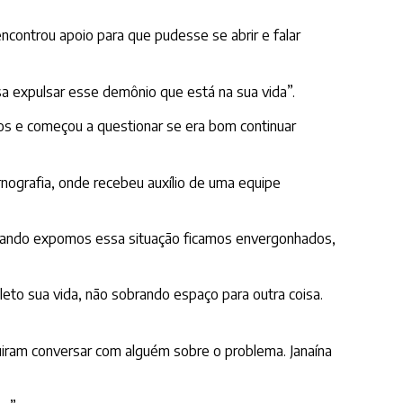
controu apoio para que pudesse se abrir e falar
sa expulsar esse demônio que está na sua vida”.
gos e começou a questionar se era bom continuar
nografia, onde recebeu auxílio de uma equipe
Quando expomos essa situação ficamos envergonhados,
to sua vida, não sobrando espaço para outra coisa.
ram conversar com alguém sobre o problema. Janaína