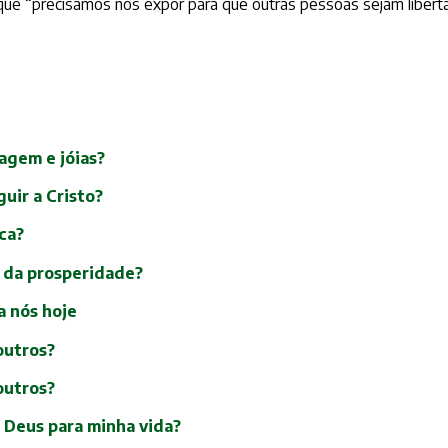
 que “precisamos nos expor para que outras pessoas sejam liberta
agem e jóias?
uir a Cristo?
ica?
o da prosperidade?
a nós hoje
 outros?
 outros?
e Deus para minha vida?