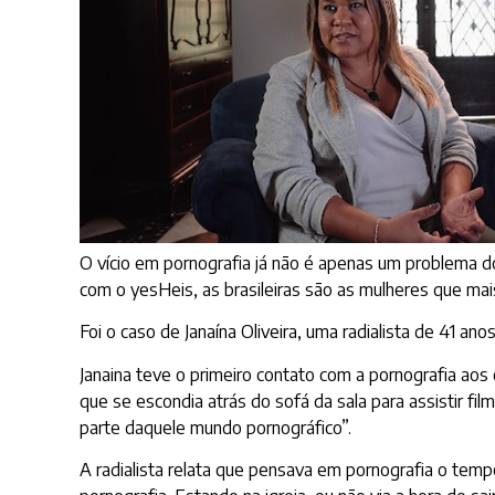
O vício em pornografia já não é apenas um problema d
com o yesHeis, as brasileiras são as mulheres que mai
Foi o caso de Janaína Oliveira, uma radialista de 41 ano
Janaina teve o primeiro contato com a pornografia aos
que se escondia atrás do sofá da sala para assistir f
parte daquele mundo pornográfico”.
A radialista relata que pensava em pornografia o tempo 