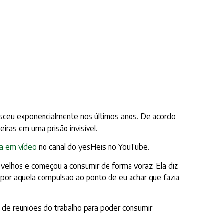
esceu exponencialmente nos últimos anos. De acordo
iras em uma prisão invisível.
ia em vídeo
no canal do yesHeis no YouTube.
 velhos e começou a consumir de forma voraz. Ela diz
a por aquela compulsão ao ponto de eu achar que fazia
la de reuniões do trabalho para poder consumir