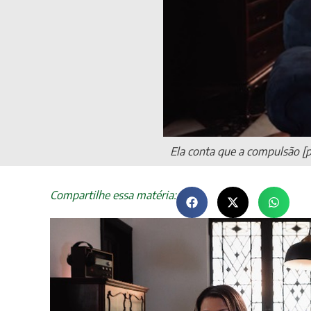
Ela conta que a compulsão [
Compartilhe essa matéria: