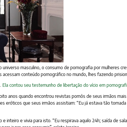
o universo masculino, o consumo de pornografia por mulheres cr
s acessam conteúdo pornográfico no mundo, lhes fazendo prisione
s.
Ela contou seu testemunho de libertação do vício em pornograf
 oito anos quando encontrou revistas pornôs de seus irmãos mais
ilmes eróticos que seus irmãos assistiam: “Eu já estava tão tomad
e inteiro e vivia para isto. “Eu respirava aquilo 24h; saída de sa