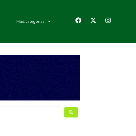
Mais categorias