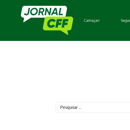
Camaçari
Segur