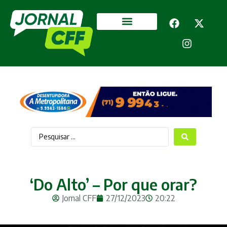
Segurança Pública
Mais categorias
‘Do Alto’ – Por que orar?
Jornal CFF
27/12/2023
20:22