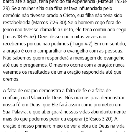
barco até a água, teria perdido tal experiência (Mateus 14:28-
29). Se a mulher síria cuja filha estava influenciada pelo
demônio não tivesse orado a Cristo, sua filha não teria sido
restabelecida (Marcos 7:26-30). Se o homem cego fora de
Jericó não tivesse clamado a Cristo, ele teria continuado cego
(Lucas 18:35-43). Deus disse que muitas vezes não
recebemos porque não pedimos (Tiago 4:2). Em um sentido,
a oração é como compartilhar o evangelho com as pessoas.
Não sabemos quem responderá à mensagem do evangelho
até que o preguemos. O mesmo ocorre com a oração: nunca
veremos os resultados de uma oração respondida até que
oremos.
A falta de oração demonstra a falta de fé e a falta de
confiança na Palavra de Deus. Nós oramos para demonstrar
nossa fé em Deus, que Ele fará assim como prometeu em
Sua Palavra, e que abençoará nossas vidas abundantemente
mais do que podemos pedir ou esperar (Efésios 3:20). A
oração é nosso primeiro meio de ver a obra de Deus na vida