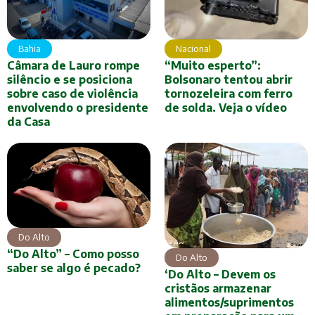
Bahia
Nacional
Câmara de Lauro rompe
“Muito esperto”:
silêncio e se posiciona
Bolsonaro tentou abrir
sobre caso de violência
tornozeleira com ferro
envolvendo o presidente
de solda. Veja o vídeo
da Casa
Do Alto
“Do Alto” – Como posso
Do Alto
saber se algo é pecado?
‘Do Alto – Devem os
cristãos armazenar
alimentos/suprimentos