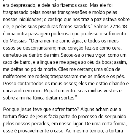
era desprezado, e dele não fizemos caso. Mas ele foi
traspassado pelas nossas transgressões e moído pelas
nossas iniqüidades; o castigo que nos traz a paz estava sobre
ele, e pelas suas pisaduras fomos sarados.” Salmos 22:14-18
é uma outra passagem poderosa que predisse o sofrimento
do Messias: “Derramei-me como água, e todos os meus
ossos se desconjuntaram; meu coração fez-se como cera,
derreteu-se dentro de mim. Secou-se o meu vigor, como um
caco de barro, e a língua se me apega ao céu da boca; assim,
me deitas no pó da morte. Cães me cercam; uma súcia de
malfeitores me rodeia; traspassaram-me as mãos e os pés.
Posso contar todos os meus ossos; eles me estão olhando e
encarando em mim. Repartem entre si as minhas vestes e
sobre a minha túnica deitam sortes.”
Por que Jesus teve que sofrer tanto? Alguns acham que a
tortura física de Jesus fazia parte do processo de ser punido
pelos nossos pecados, em nosso lugar. De uma certa forma,
esse é provavelmente o caso. Ao mesmo tempo, a tortura