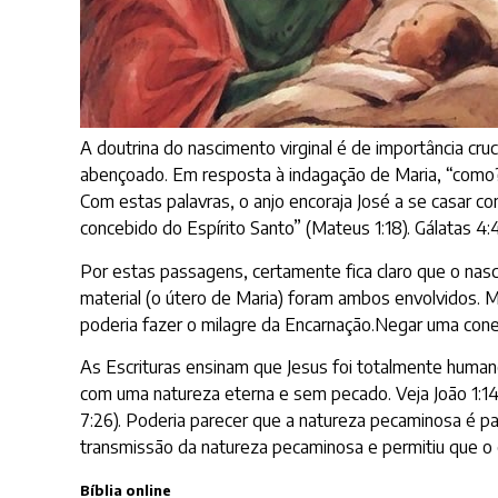
A doutrina do nascimento virginal é de importância cru
abençoado. Em resposta à indagação de Maria, “como?”, 
Com estas palavras, o anjo encoraja José a se casar c
concebido do Espírito Santo” (Mateus 1:18). Gálatas 4:
Por estas passagens, certamente fica claro que o nasci
material (o útero de Maria) foram ambos envolvidos. M
poderia fazer o milagre da Encarnação.Negar uma conex
As Escrituras ensinam que Jesus foi totalmente human
com uma natureza eterna e sem pecado. Veja João 1:14
7:26). Poderia parecer que a natureza pecaminosa é pa
transmissão da natureza pecaminosa e permitiu que o
Bíblia online