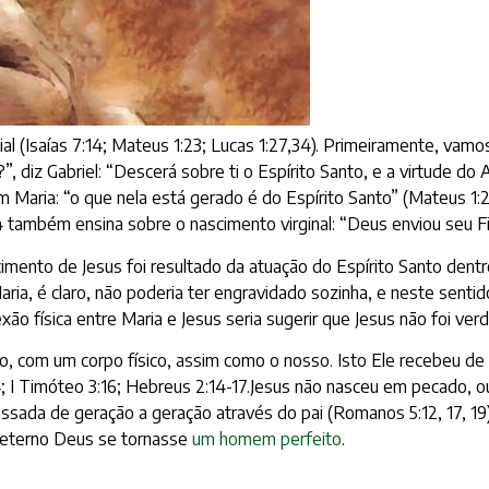
cial (Isaías 7:14; Mateus 1:23; Lucas 1:27,34). Primeiramente, v
diz Gabriel: “Descerá sobre ti o Espírito Santo, e a virtude do A
om Maria: “o que nela está gerado é do Espírito Santo” (Mateus 1:
4 também ensina sobre o nascimento virginal: “Deus enviou seu Fi
mento de Jesus foi resultado da atuação do Espírito Santo dentro 
aria, é claro, não poderia ter engravidado sozinha, e neste sent
ão física entre Maria e Jesus seria sugerir que Jesus não foi v
o, com um corpo físico, assim como o nosso. Isto Ele recebeu d
; I Timóteo 3:16; Hebreus 2:14-17.Jesus não nasceu em pecado, o
ssada de geração a geração através do pai (Romanos 5:12, 17, 19)
 eterno Deus se tornasse
um homem perfeito
.