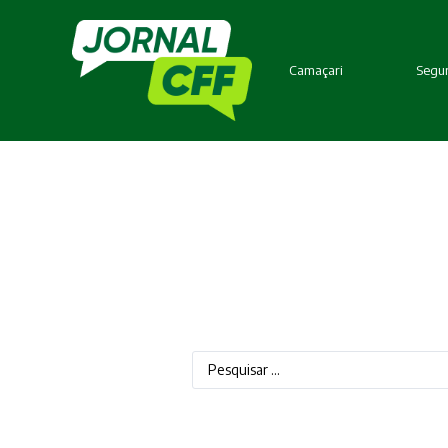
Camaçari
Segur