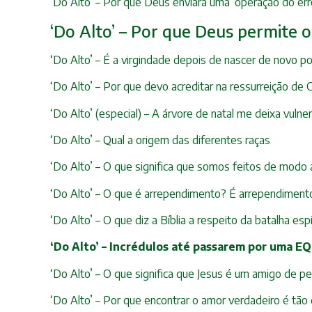
‘Do Alto’ – Por que Deus enviará uma ‘operação do er
‘Do Alto’ – Por que Deus permite 
‘Do Alto’ – É a virgindade depois de nascer de novo po
‘Do Alto’ – Por que devo acreditar na ressurreição de C
‘Do Alto’ (especial) – A árvore de natal me deixa vuln
‘Do Alto’ – Qual a origem das diferentes raças
‘Do Alto’ – O que significa que somos feitos de mod
‘Do Alto’ – O que é arrependimento? É arrependimento
‘Do Alto’ – O que diz a Bíblia a respeito da batalha espi
‘Do Alto’ – Incrédulos até passarem por uma E
‘Do Alto’ – O que significa que Jesus é um amigo de p
‘Do Alto’ – Por que encontrar o amor verdadeiro é tão di