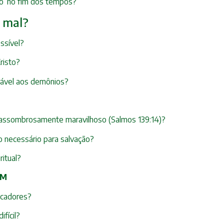
ro’ no fim dos tempos?
o mal?
ssível?
risto?
erável aos demônios?
o assombrosamente maravilhoso (Salmos 139:14)?
 necessário para salvação?
ritual?
QM
ecadores?
fícil?