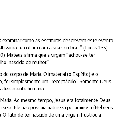
amos examinar como as escrituras descrevem este evento
ltíssimo te cobrirá com a sua sombra…” (Lucas 1:35).
20). Mateus afirma que a virgem “achou-se ter
lho, nascido de mulher.”
do corpo de Maria. O imaterial (o Espírito) e o
ido, foi simplesmente um “receptáculo”. Somente Deus
erdadeiramente humano.
e Maria. Ao mesmo tempo, Jesus era totalmente Deus,
u seja, Ele não possuía natureza pecaminosa (Hebreus
. O fato de ter nascido de uma virgem frustrou a