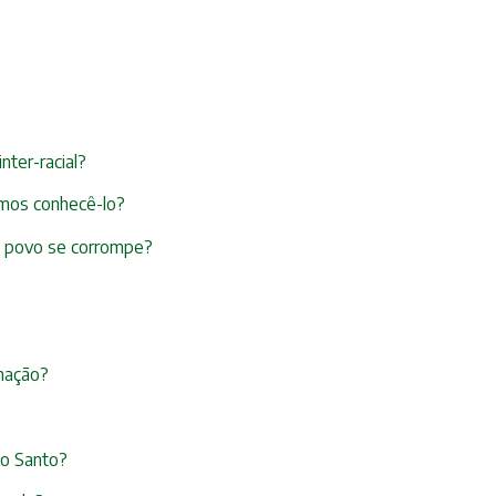
nter-racial?
mos conhecê-lo?
 o povo se corrompe?
imação?
ito Santo?