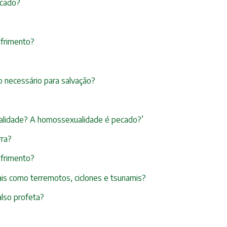
ecado?
ofrimento?
 necessário para salvação?
xualidade? A homossexualidade é pecado?’
rra?
ofrimento?
ais como terremotos, ciclones e tsunamis?
also profeta?