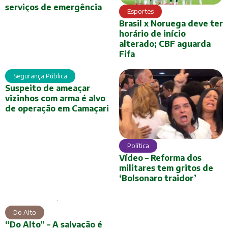
serviços de emergência
Esportes
Brasil x Noruega deve ter
horário de início
alterado; CBF aguarda
Fifa
Segurança Pública
Suspeito de ameaçar
vizinhos com arma é alvo
de operação em Camaçari
Política
Vídeo – Reforma dos
militares tem gritos de
‘Bolsonaro traidor’
Do Alto
“Do Alto” – A salvação é