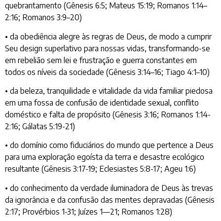
quebrantamento (Gênesis 6:5; Mateus 15:19; Romanos 1:14–
2:16; Romanos 3:9–20)
• da obediência alegre às regras de Deus, de modo a cumprir
Seu design superlativo para nossas vidas, transformando-se
em rebelião sem lei e frustração e guerra constantes em
todos os níveis da sociedade (Gênesis 3:14–16; Tiago 4:1–10)
• da beleza, tranquilidade e vitalidade da vida familiar piedosa
em uma fossa de confusão de identidade sexual, conflito
doméstico e falta de propósito (Gênesis 3:16; Romanos 1:14-
2:16; Gálatas 5:19-21)
• do domínio como fiduciários do mundo que pertence a Deus
para uma exploração egoísta da terra e desastre ecológico
resultante (Gênesis 3:17-19; Eclesiastes 5:8-17; Ageu 1:6)
• do conhecimento da verdade iluminadora de Deus às trevas
da ignorância e da confusão das mentes depravadas (Gênesis
2:17; Provérbios 1-31; Juízes 1—21; Romanos 1:28)