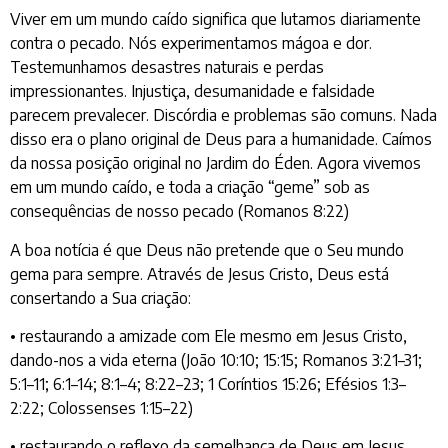
Viver em um mundo caído significa que lutamos diariamente
contra o pecado. Nós experimentamos mágoa e dor.
Testemunhamos desastres naturais e perdas
impressionantes. Injustiça, desumanidade e falsidade
parecem prevalecer. Discórdia e problemas são comuns. Nada
disso era o plano original de Deus para a humanidade. Caímos
da nossa posição original no Jardim do Éden. Agora vivemos
em um mundo caído, e toda a criação “geme” sob as
consequências de nosso pecado (Romanos 8:22)
A boa notícia é que Deus não pretende que o Seu mundo
gema para sempre. Através de Jesus Cristo, Deus está
consertando a Sua criação:
• restaurando a amizade com Ele mesmo em Jesus Cristo,
dando-nos a vida eterna (João 10:10; 15:15; Romanos 3:21–31;
5:1–11; 6:1–14; 8:1–4; 8:22–23; 1 Coríntios 15:26; Efésios 1:3–
2:22; Colossenses 1:15–22)
• restaurando o reflexo da semelhança de Deus em Jesus