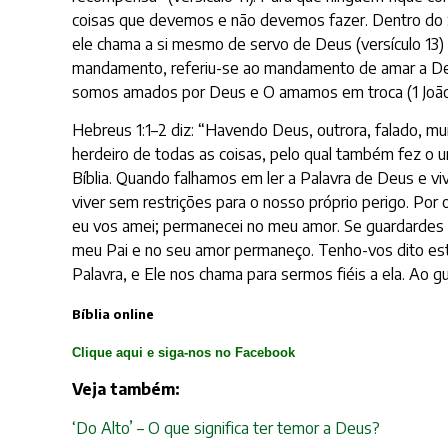
coisas que devemos e não devemos fazer. Dentro do S
ele chama a si mesmo de servo de Deus (versículo 13
mandamento, referiu-se ao mandamento de amar a Deu
somos amados por Deus e O amamos em troca (1 João 
Hebreus 1:1–2 diz: “Havendo Deus, outrora, falado, mui
herdeiro de todas as coisas, pelo qual também fez o u
Bíblia. Quando falhamos em ler a Palavra de Deus e 
viver sem restrições para o nosso próprio perigo. P
eu vos amei; permanecei no meu amor. Se guardard
meu Pai e no seu amor permaneço. Tenho-vos dito esta
Palavra, e Ele nos chama para sermos fiéis a ela. Ao g
Bíblia online
Clique aqui e siga-nos no Facebook
Veja também:
‘Do Alto’ – O que significa ter temor a Deus?