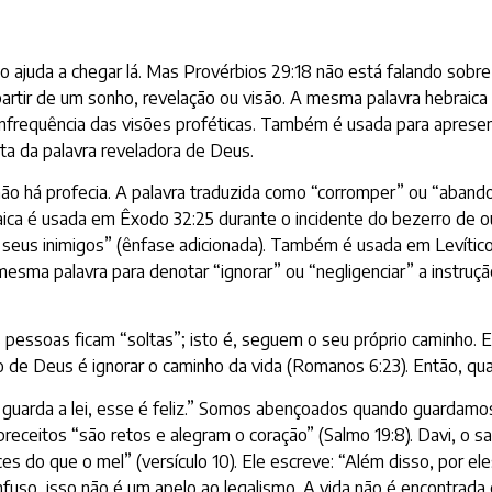
o ajuda a chegar lá. Mas Provérbios 29:18 não está falando sobre 
 partir de um sonho, revelação ou visão. A mesma palavra hebrai
infrequência das visões proféticas. Também é usada para apresent
alta da palavra reveladora de Deus.
 há profecia. A palavra traduzida como “corromper” ou “abandonar 
raica é usada em Êxodo 32:25 durante o incidente do bezerro de
 seus inimigos” (ênfase adicionada). Também é usada em Levítico 
mesma palavra para denotar “ignorar” ou “negligenciar” a instrução 
ssoas ficam “soltas”; isto é, seguem o seu próprio caminho. Ela
 de Deus é ignorar o caminho da vida (Romanos 6:23). Então, qual
 guarda a lei, esse é feliz.” Somos abençoados quando guardamos
preceitos “são retos e alegram o coração” (Salmo 19:8). Davi, o 
s do que o mel” (versículo 10). Ele escreve: “Além disso, por el
nfuso, isso não é um apelo ao legalismo. A vida não é encontrad