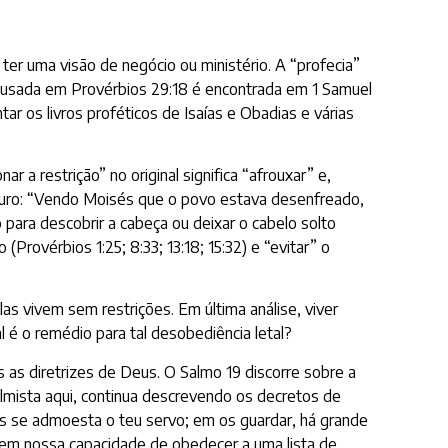
ter uma visão de negócio ou ministério. A “profecia”
ca usada em Provérbios 29:18 é encontrada em 1 Samuel
ar os livros proféticos de Isaías e Obadias e várias
a restrição” no original significa “afrouxar” e,
 ouro: “Vendo Moisés que o povo estava desenfreado,
para descobrir a cabeça ou deixar o cabelo solto
(Provérbios 1:25; 8:33; 13:18; 15:32) e “evitar” o
s vivem sem restrições. Em última análise, viver
 é o remédio para tal desobediência letal?
 as diretrizes de Deus. O Salmo 19 discorre sobre a
salmista aqui, continua descrevendo os decretos de
es se admoesta o teu servo; em os guardar, há grande
a em nossa capacidade de obedecer a uma lista de