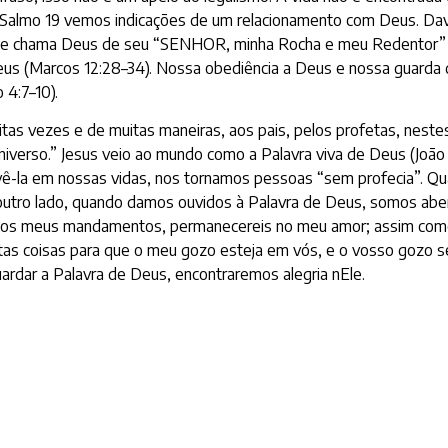
almo 19 vemos indicações de um relacionamento com Deus. Davi f
) e chama Deus de seu “SENHOR, minha Rocha e meu Redentor” (
s (Marcos 12:28–34). Nossa obediência a Deus e nossa guarda d
4:7–10).
tas vezes e de muitas maneiras, aos pais, pelos profetas, nestes 
niverso.” Jesus veio ao mundo como a Palavra viva de Deus (João 1
vivê-la em nossas vidas, nos tornamos pessoas “sem profecia”. 
or outro lado, quando damos ouvidos à Palavra de Deus, somos a
es os meus mandamentos, permanecereis no meu amor; assim c
s coisas para que o meu gozo esteja em vós, e o vosso gozo sej
uardar a Palavra de Deus, encontraremos alegria nEle.