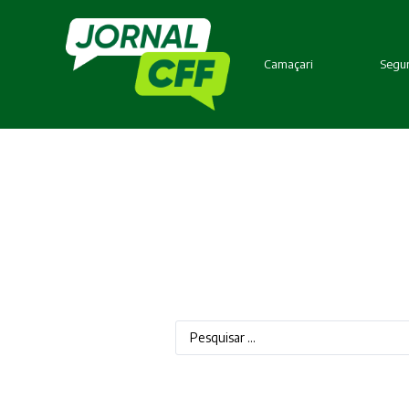
Camaçari
Segur