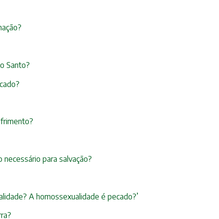
imação?
ito Santo?
ecado?
ofrimento?
 necessário para salvação?
xualidade? A homossexualidade é pecado?’
rra?