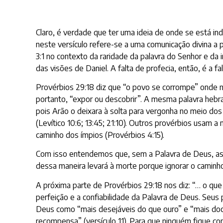
Claro, é verdade que ter uma ideia de onde se está ind
neste versículo refere-se a uma comunicação divina a
3:1 no contexto da raridade da palavra do Senhor e da 
das visões de Daniel. A falta de profecia, então, é a f
Provérbios 29:18 diz que “o povo se corrompe” onde não
portanto, “expor ou descobrir”. A mesma palavra heb
pois Arão o deixara à solta para vergonha no meio dos
(Levítico 10:6; 13:45; 21:10). Outros provérbios usam a 
caminho dos ímpios (Provérbios 4:15).
Com isso entendemos que, sem a Palavra de Deus, as pe
dessa maneira levará à morte porque ignorar o caminho
A próxima parte de Provérbios 29:18 nos diz: “… o que
perfeição e a confiabilidade da Palavra de Deus. Seus 
Deus como “mais desejáveis do que ouro” e “mais doce
recompensa” (versículo 11). Para que ninguém fique co