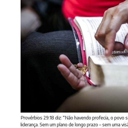
Provérbios 29:18 diz: “Não havendo profecia, o povo se
liderança. Sem um plano de longo prazo – sem uma vi