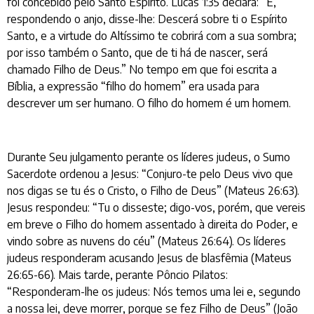
foi concebido pelo Santo Espírito. Lucas 1:35 declara: “E,
respondendo o anjo, disse-lhe: Descerá sobre ti o Espírito
Santo, e a virtude do Altíssimo te cobrirá com a sua sombra;
por isso também o Santo, que de ti há de nascer, será
chamado Filho de Deus.” No tempo em que foi escrita a
Bíblia, a expressão “filho do homem” era usada para
descrever um ser humano. O filho do homem é um homem.
Durante Seu julgamento perante os líderes judeus, o Sumo
Sacerdote ordenou a Jesus: “Conjuro-te pelo Deus vivo que
nos digas se tu és o Cristo, o Filho de Deus” (Mateus 26:63).
Jesus respondeu: “Tu o disseste; digo-vos, porém, que vereis
em breve o Filho do homem assentado à direita do Poder, e
vindo sobre as nuvens do céu” (Mateus 26:64). Os líderes
judeus responderam acusando Jesus de blasfêmia (Mateus
26:65-66). Mais tarde, perante Pôncio Pilatos:
“Responderam-lhe os judeus: Nós temos uma lei e, segundo
a nossa lei, deve morrer, porque se fez Filho de Deus” (João