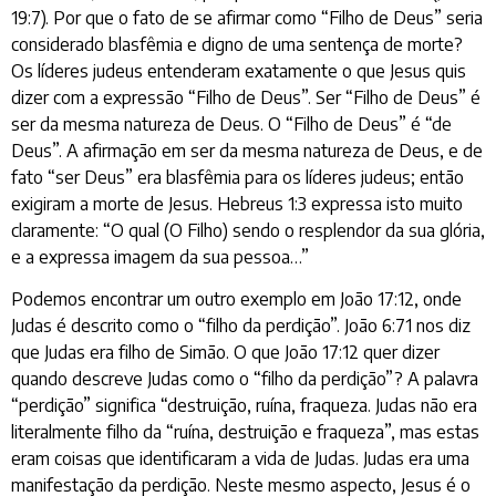
19:7). Por que o fato de se afirmar como “Filho de Deus” seria
considerado blasfêmia e digno de uma sentença de morte?
Os líderes judeus entenderam exatamente o que Jesus quis
dizer com a expressão “Filho de Deus”. Ser “Filho de Deus” é
ser da mesma natureza de Deus. O “Filho de Deus” é “de
Deus”. A afirmação em ser da mesma natureza de Deus, e de
fato “ser Deus” era blasfêmia para os líderes judeus; então
exigiram a morte de Jesus. Hebreus 1:3 expressa isto muito
claramente: “O qual (O Filho) sendo o resplendor da sua glória,
e a expressa imagem da sua pessoa…”
Podemos encontrar um outro exemplo em João 17:12, onde
Judas é descrito como o “filho da perdição”. João 6:71 nos diz
que Judas era filho de Simão. O que João 17:12 quer dizer
quando descreve Judas como o “filho da perdição”? A palavra
“perdição” significa “destruição, ruína, fraqueza. Judas não era
literalmente filho da “ruína, destruição e fraqueza”, mas estas
eram coisas que identificaram a vida de Judas. Judas era uma
manifestação da perdição. Neste mesmo aspecto, Jesus é o