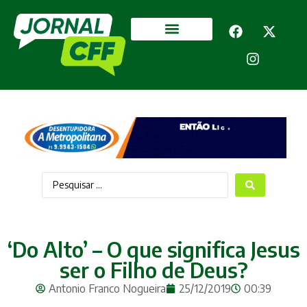
Segurança Pública
Mais categorias
‘Do Alto’ – O que significa Jesus
ser o Filho de Deus?
Antonio Franco Nogueira
25/12/2019
00:39