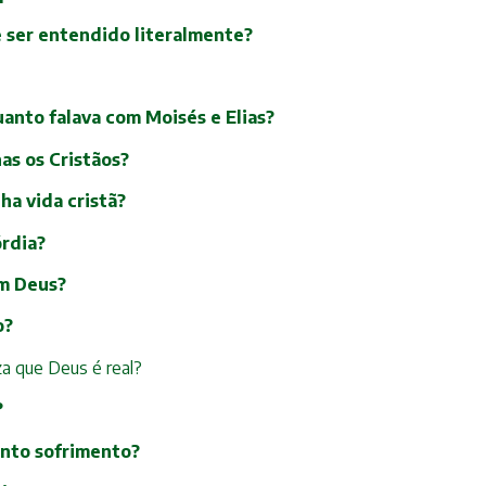
te ser entendido literalmente?
uanto falava com Moisés e Elias?
as os Cristãos?
ha vida cristã?
órdia?
om Deus?
o?
za que Deus é real?
?
tanto sofrimento?