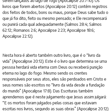
serem lançados ao lago de fogo (Apocalipse 20:7-10). Os
livros que forem abertos (Apocalipse 20:12) contêm registros
dos feitos de todos, bons ou maus, porque Deus sabe tudo o
que já foi dito, feito ou mesmo pensado; e Ele recompensará
ou punirá cada qual adequadamente (Salmos 28:4; Salmos
62:12; Romanos 2:6; Apocalipse 2:23; Apocalipse 18:6;
Apocalipse 22:12).
Nesta hora é aberto também outro livro, que é o “livro da
vida” (Apocalipse 20:12). Este é o livro que determina se uma
pessoa herdará vida eterna com Deus ou receberá punição
eterna no lago do fogo. Mesmo sendo os crentes
responsáveis por seus atos, eles são perdoados em Cristo e
seus nomes são escritos no “livro da vida desde a fundação
do mundo” (Apocalipse 17:8). Das Escrituras também
aprendemos que é neste julgamento que Jesus assim julgará:
“E os mortos foram julgados pelas coisas que estavam
escritas nos livros, segundo as suas obras” (Apocalipse 20:12)