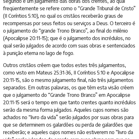
segundo é um julgamento das obras dos crentes, ao qual
freqüentemente se refere como o “Grande Tribunal de Cristo”
(II Coríntios 5:10), no qual os cristãos receberão graus de
recompensas por seus feitos ou serviços a Deus. O terceiro é
o julgamento do “grande Trono Branco”, ao final do milênio
(Apocalipse 20:11-15); que é o julgamento dos incrédulos, no
qual serão julgados de acordo com suas obras e sentenciados
à punição eterna no lago de fogo.
Outros cristãos crêem que todos estes três julgamentos,
como visto em Mateus 25:31-36, II Coríntios 5:10 e Apocalipse
20:11-15, são o mesmo julgamento final, não três julgamentos
separados. Em outras palavras, os que têm esta visão crêem
que o julgamento do “Grande Trono Branco” em Apocalipse
20:11-15 será o tempo em que tanto crentes quanto incrédulos
serão da mesma forma julgados. Aqueles cujos nomes são
achados no “livro da vida” serão julgados por suas obras para
que se determinem os galardões ou perda de galardões que
receberão; e aqueles cujos nomes não estiverem no “livro da