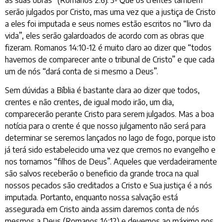
as suas obras” (Romanos 2:6). 3- Que os crentes também
serão julgados por Cristo, mas uma vez que a justiça de Cristo
a eles foi imputada e seus nomes estão escritos no “livro da
vida”, eles serão galardoados de acordo com as obras que
fizeram. Romanos 14:10-12 é muito claro ao dizer que “todos
havemos de comparecer ante o tribunal de Cristo” e que cada
um de nós “dará conta de si mesmo a Deus”.
Sem dúvidas a Bíblia é bastante clara ao dizer que todos,
crentes e não crentes, de igual modo irão, um dia,
comparecerão perante Cristo para serem julgados. Mas a boa
notícia para o crente é que nosso julgamento não será para
determinar se seremos lançados no lago de fogo, porque isto
já terá sido estabelecido uma vez que cremos no evangelho e
nos tornamos “filhos de Deus”. Aqueles que verdadeiramente
são salvos receberão o beneficio da grande troca na qual
nossos pecados são creditados a Cristo e Sua justiça é a nós
imputada. Portanto, enquanto nossa salvação está
assegurada em Cristo ainda assim daremos conta de nós
mesmos a Deus (Romanos 14:12) e devemos ao máximo nos