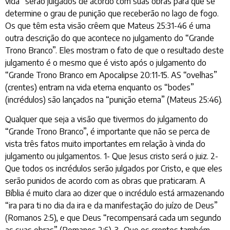
vida” serão julgados de acordo com suas obras para que se
determine o grau de punição que receberão no lago de fogo.
Os que têm esta visão crêem que Mateus 25:31-46 é uma
outra descrição do que acontece no julgamento do “Grande
Trono Branco”. Eles mostram o fato de que o resultado deste
julgamento é o mesmo que é visto após o julgamento do
“Grande Trono Branco em Apocalipse 20:11-15. AS “ovelhas”
(crentes) entram na vida eterna enquanto os “bodes”
(incrédulos) são lançados na “punição eterna” (Mateus 25:46).
Qualquer que seja a visão que tivermos do julgamento do
“Grande Trono Branco”, é importante que não se perca de
vista três fatos muito importantes em relação à vinda do
julgamento ou julgamentos. 1- Que Jesus cristo será o juiz. 2-
Que todos os incrédulos serão julgados por Cristo, e que eles
serão punidos de acordo com as obras que praticaram. A
Bíblia é muito clara ao dizer que o incrédulo está armazenando
“ira para ti no dia da ira e da manifestação do juízo de Deus”
(Romanos 2:5), e que Deus “recompensará cada um segundo