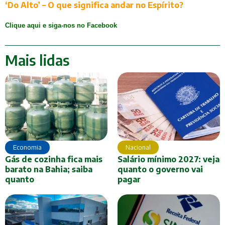
‘Do Alto’ – O que significa andar no Espírito?
Clique aqui e siga-nos no Facebook
Mais lidas
Economia
Nacional
Gás de cozinha fica mais
Salário mínimo 2027: veja
barato na Bahia; saiba
quanto o governo vai
quanto
pagar