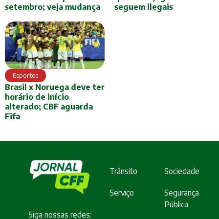
setembro; veja mudança
seguem ilegais
Esportes
Brasil x Noruega deve ter
horário de início
alterado; CBF aguarda
Fifa
Trânsito
Sociedade
Serviço
Segurança
Pública
Siga nossas redes: