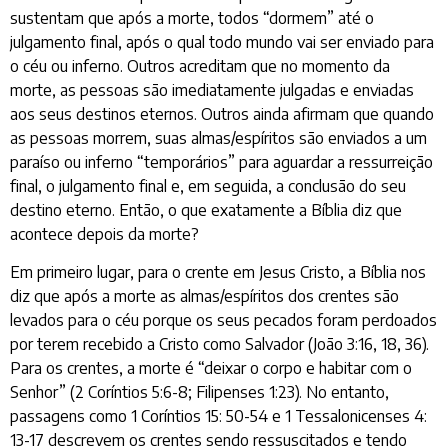
sustentam que após a morte, todos “dormem” até o
julgamento final, após o qual todo mundo vai ser enviado para
o céu ou inferno. Outros acreditam que no momento da
morte, as pessoas são imediatamente julgadas e enviadas
aos seus destinos eternos. Outros ainda afirmam que quando
as pessoas morrem, suas almas/espíritos são enviados a um
paraíso ou inferno “temporários” para aguardar a ressurreição
final, o julgamento final e, em seguida, a conclusão do seu
destino eterno. Então, o que exatamente a Bíblia diz que
acontece depois da morte?
Em primeiro lugar, para o crente em Jesus Cristo, a Bíblia nos
diz que após a morte as almas/espíritos dos crentes são
levados para o céu porque os seus pecados foram perdoados
por terem recebido a Cristo como Salvador (João 3:16, 18, 36).
Para os crentes, a morte é “deixar o corpo e habitar com o
Senhor” (2 Coríntios 5:6-8; Filipenses 1:23). No entanto,
passagens como 1 Coríntios 15: 50-54 e 1 Tessalonicenses 4:
13-17 descrevem os crentes sendo ressuscitados e tendo