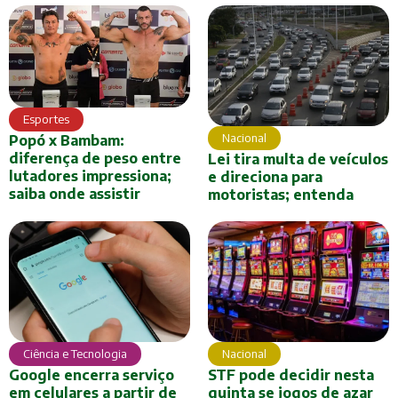
Esportes
Nacional
Popó x Bambam:
diferença de peso entre
Lei tira multa de veículos
lutadores impressiona;
e direciona para
saiba onde assistir
motoristas; entenda
Ciência e Tecnologia
Nacional
Google encerra serviço
STF pode decidir nesta
em celulares a partir de
quinta se jogos de azar