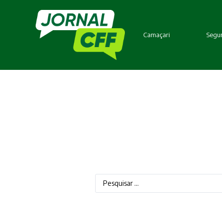
Camaçari
Segur