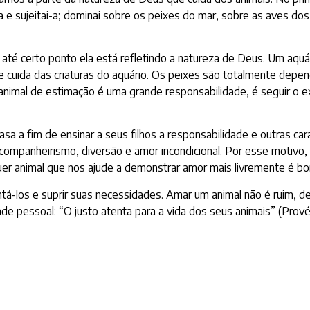
ra e sujeitai-a; dominai sobre os peixes do mar, sobre as aves dos
té certo ponto ela está refletindo a natureza de Deus. Um aquári
 e cuida das criaturas do aquário. Os peixes são totalmente depe
nimal de estimação é uma grande responsabilidade, é seguir o e
a a fim de ensinar a seus filhos a responsabilidade e outras cara
ompanheirismo, diversão e amor incondicional. Por esse motivo, 
quer animal que nos ajude a demonstrar amor mais livremente é b
á-los e suprir suas necessidades. Amar um animal não é ruim, 
ade pessoal: “O justo atenta para a vida dos seus animais” (Provér