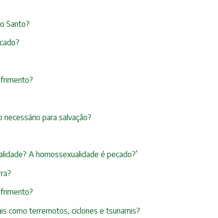
ito Santo?
ecado?
ofrimento?
 necessário para salvação?
xualidade? A homossexualidade é pecado?’
rra?
ofrimento?
ais como terremotos, ciclones e tsunamis?