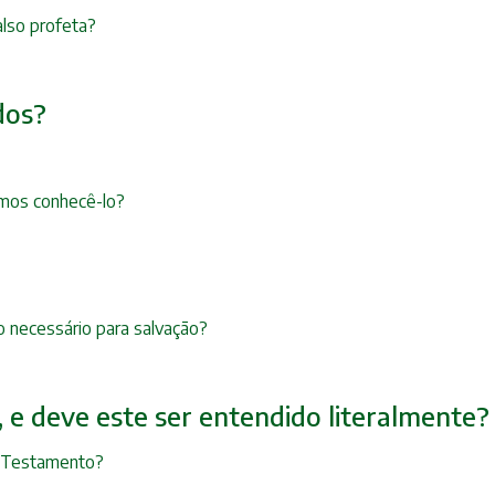
also profeta?
dos?
mos conhecê-lo?
 necessário para salvação?
r, e deve este ser entendido literalmente?
o Testamento?