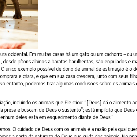
tura ocidental. Em muitas casas há um gato ou um cachorro – ou 
udo, desde pítons albinos a baratas barulhentas, são enjaulados e
o. O único exemplo possível de dono de animal de estimação é 
omprara e criara, e que em sua casa crescera, junto com seus fil
). No entanto, podemos tirar algumas conclusões sobre os animais
ação, incluindo os animais que Ele criou: “[Deus] dá o alimento a
 presa e buscam de Deus o sustento”; está implícito que Deus o
 nenhum deles está em esquecimento diante de Deus.”
mos. O cuidado de Deus com os animais é a razão pela qual que
amos a parte da natureza de Deus que cuida dos animais. No prin