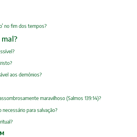
ro’ no fim dos tempos?
o mal?
ssível?
risto?
erável aos demônios?
o assombrosamente maravilhoso (Salmos 139:14)?
 necessário para salvação?
ritual?
QM