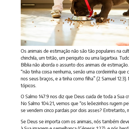
Os animais de estimação não são tão populares na cul
chinchila, um tritão, um periquito ou uma lagartixa. T
Bíblia não aborda o assunto dos animais de estimaçã
“não tinha coisa nenhuma, senão uma cordeirinha que c
nos seus braços, e a tinha como filha” (2 Samuel 12:3
tópicos.
O Salmo 147:9 nos diz que Deus cuida de toda a Sua cri
No Salmo 104:21, vemos que “os leõezinhos rugem pela
se vendem cinco pardais por dois asses? Entretanto,
Se Deus se importa com os animais, nós também deve
à Sua imagem e semelhança (Gênesis 1:27), e nós herd