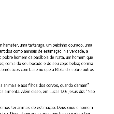
um hamster, uma tartaruga, um peixinho dourado, uma
 mantidos como animais de estimação. Na verdade, a
o do pobre homem da parábola de Natã, um homem que
hos; comia do seu bocado e do seu copo bebia; dormia
 domésticos com base no que a Bíblia diz sobre outros
os animais e aos filhos dos corvos, quando clamam”.
s alimenta. Além disso, em Lucas 12:6 Jesus diz: “Não
remos ter animais de estimação. Deus criou o homem
cípio, Deus abençoou o povo que havia criado e lhes