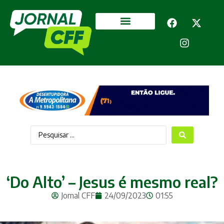
Segurança Pública
Mais categorias
‘Do Alto’ – Jesus é mesmo real?
Jornal CFF
24/09/2023
01:55