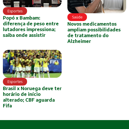
Esportes
Saúde
Popó x Bambam:
diferença de peso entre
Novos medicamentos
lutadores impressiona;
ampliam possibilidades
saiba onde assistir
de tratamento do
Alzheimer
Esportes
Brasil x Noruega deve ter
horário de início
alterado; CBF aguarda
Fifa