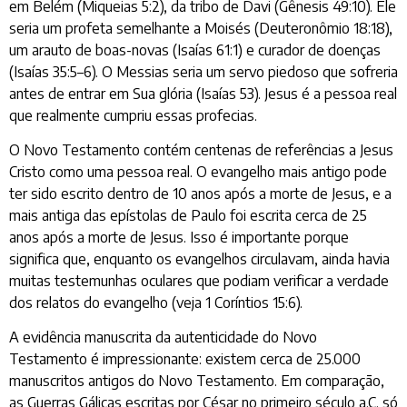
em Belém (Miqueias 5:2), da tribo de Davi (Gênesis 49:10). Ele
seria um profeta semelhante a Moisés (Deuteronômio 18:18),
um arauto de boas-novas (Isaías 61:1) e curador de doenças
(Isaías 35:5–6). O Messias seria um servo piedoso que sofreria
antes de entrar em Sua glória (Isaías 53). Jesus é a pessoa real
que realmente cumpriu essas profecias.
O Novo Testamento contém centenas de referências a Jesus
Cristo como uma pessoa real. O evangelho mais antigo pode
ter sido escrito dentro de 10 anos após a morte de Jesus, e a
mais antiga das epístolas de Paulo foi escrita cerca de 25
anos após a morte de Jesus. Isso é importante porque
significa que, enquanto os evangelhos circulavam, ainda havia
muitas testemunhas oculares que podiam verificar a verdade
dos relatos do evangelho (veja 1 Coríntios 15:6).
A evidência manuscrita da autenticidade do Novo
Testamento é impressionante: existem cerca de 25.000
manuscritos antigos do Novo Testamento. Em comparação,
as Guerras Gálicas escritas por César no primeiro século a.C. só