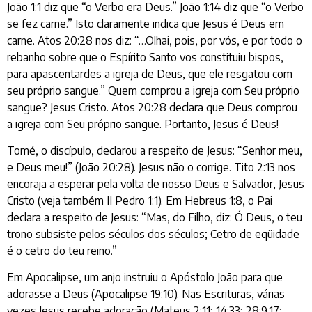
João 1:1 diz que “o Verbo era Deus.” João 1:14 diz que “o Verbo
se fez carne.” Isto claramente indica que Jesus é Deus em
carne. Atos 20:28 nos diz: “…Olhai, pois, por vós, e por todo o
rebanho sobre que o Espírito Santo vos constituiu bispos,
para apascentardes a igreja de Deus, que ele resgatou com
seu próprio sangue.” Quem comprou a igreja com Seu próprio
sangue? Jesus Cristo. Atos 20:28 declara que Deus comprou
a igreja com Seu próprio sangue. Portanto, Jesus é Deus!
Tomé, o discípulo, declarou a respeito de Jesus: “Senhor meu,
e Deus meu!” (João 20:28). Jesus não o corrige. Tito 2:13 nos
encoraja a esperar pela volta de nosso Deus e Salvador, Jesus
Cristo (veja também II Pedro 1:1). Em Hebreus 1:8, o Pai
declara a respeito de Jesus: “Mas, do Filho, diz: Ó Deus, o teu
trono subsiste pelos séculos dos séculos; Cetro de eqüidade
é o cetro do teu reino.”
Em Apocalipse, um anjo instruiu o Apóstolo João para que
adorasse a Deus (Apocalipse 19:10). Nas Escrituras, várias
vezes Jesus recebe adoração (Mateus 2:11; 14:33; 28:9,17;