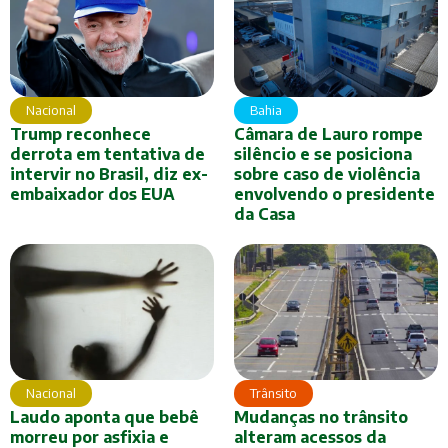
Nacional
Bahia
Trump reconhece
Câmara de Lauro rompe
derrota em tentativa de
silêncio e se posiciona
intervir no Brasil, diz ex-
sobre caso de violência
embaixador dos EUA
envolvendo o presidente
da Casa
Nacional
Trânsito
Laudo aponta que bebê
Mudanças no trânsito
morreu por asfixia e
alteram acessos da